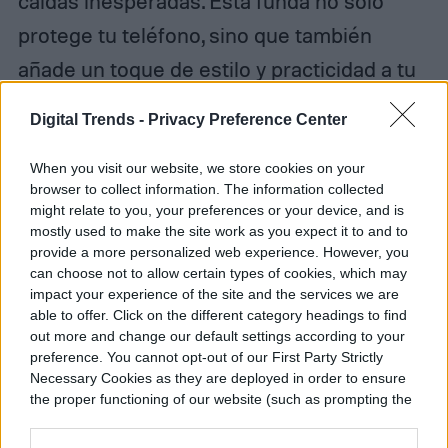
caídas inesperadas. Esta funda no solo
protege tu teléfono, sino que también
añade un toque de estilo y practicidad a tu
día a día con sus combinaciones de colores
Digital Trends -
Privacy Preference Center
atractivos y complementos útiles.
When you visit our website, we store cookies on your
browser to collect information. The information collected
might relate to you, your preferences or your device, and is
AMAZON
mostly used to make the site work as you expect it to and to
provide a more personalized web experience. However, you
can choose not to allow certain types of cookies, which may
impact your experience of the site and the services we are
able to offer. Click on the different category headings to find
Funda Tough Armor Pro de
out more and change our default settings according to your
preference. You cannot opt-out of our First Party Strictly
Spigen
Necessary Cookies as they are deployed in order to ensure
the proper functioning of our website (such as prompting the
cookie banner and remembering your settings, to log into
your account, to redirect you when you log out, etc.).