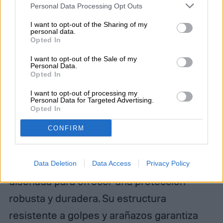
Personal Data Processing Opt Outs
I want to opt-out of the Sharing of my
personal data.
Opted In
I want to opt-out of the Sale of my
Personal Data.
Opted In
I want to opt-out of processing my
Personal Data for Targeted Advertising.
Opted In
CONFIRM
Amazon
La funda Tough Armor Pro de Spigen está
Data Deletion
Data Access
Privacy Policy
diseñada para ofrecer una protección
robusta y duradera. Su estructura
resistente a golpes y arañazos garantiza