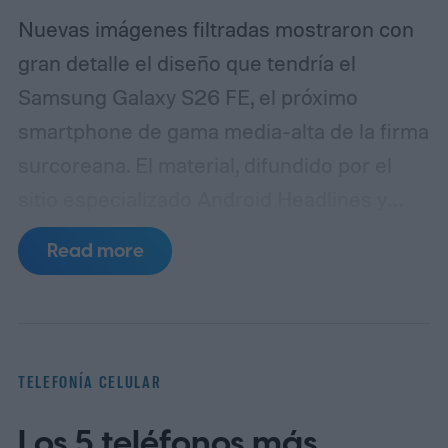
Nuevas imágenes filtradas mostraron con
gran detalle el diseño que tendría el
Samsung Galaxy S26 FE, el próximo
smartphone de gama media-alta de la firma
surcoreana. El material, difundido por el
sitio especializado Android Headlines y
recogido posteriormente por Android
Read more
Authority, exhibe al dispositivo en tres
colores: azul, negro y verde claro, y
confirma un cambio relevante en la
disposición de sus sensores traseros.
La
TELEFONÍA CELULAR
diferencia más notoria frente al Galaxy S25
Los 5 teléfonos más
FE es la desaparición del anillo prominente