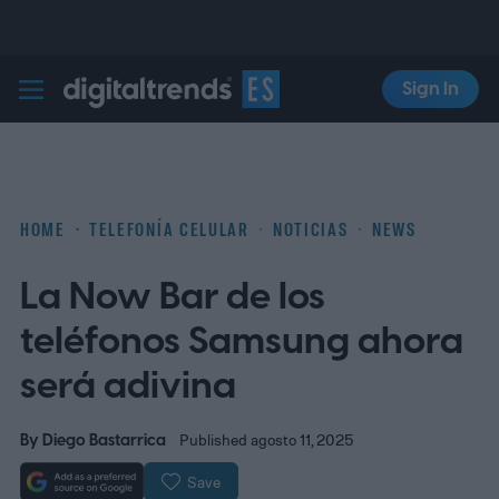
Sign In
Digital Trends Español
HOME
TELEFONÍA CELULAR
NOTICIAS
NEWS
La Now Bar de los
teléfonos Samsung ahora
será adivina
By
Diego Bastarrica
Published agosto 11, 2025
Save