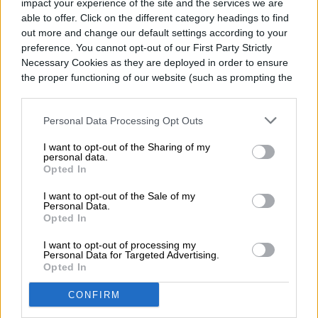
Las baterías removibles
impact your experience of the site and the services we are
able to offer. Click on the different category headings to find
están de regreso en los
out more and change our default settings according to your
preference. You cannot opt-out of our First Party Strictly
teléfonos ¿es bueno o
Necessary Cookies as they are deployed in order to ensure
the proper functioning of our website (such as prompting the
malo?
cookie banner and remembering your settings, to log into
your account, to redirect you when you log out, etc.).
Personal Data Processing Opt Outs
I want to opt-out of the Sharing of my
personal data.
Opted In
I want to opt-out of the Sale of my
Personal Data.
Opted In
I want to opt-out of processing my
Personal Data for Targeted Advertising.
Opted In
CONFIRM