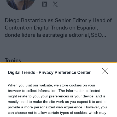
Diego Bastarrica es Senior Editor y Head of
Content en Digital Trends en Español,
donde lidera la estrategia editorial, SEO…
Topics
Noticias
Homepage
Telefonía celular
Digital Trends -
Privacy Preference Center
When you visit our website, we store cookies on your
browser to collect information. The information collected
might relate to you, your preferences or your device, and is
mostly used to make the site work as you expect it to and to
TELEFONÍA CELULAR
provide a more personalized web experience. However, you
can choose not to allow certain types of cookies, which may