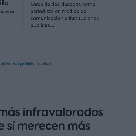
llo
cerca de dos décadas como
periodista en medios de
tributor
comunicación e instituciones
públicas…
ite
Homepage
Telefonía celular
 más infravalorados
ue sí merecen más