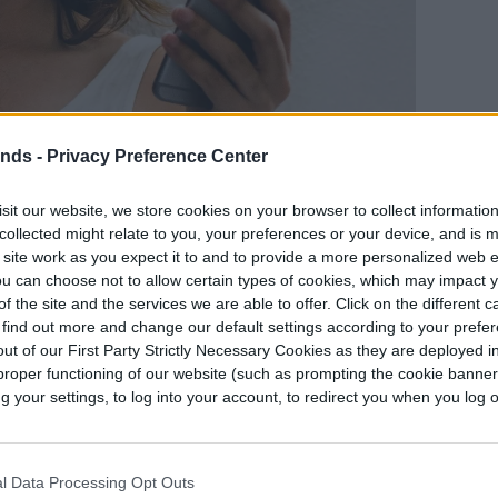
ends -
Privacy Preference Center
sit our website, we store cookies on your browser to collect informatio
collected might relate to you, your preferences or your device, and is 
uía un iPhone 8 Plus con un precio de apertura de
 site work as you expect it to and to provide a more personalized web 
e lo empujaban a $4,300, aunque no es
u can choose not to allow certain types of cookies, which may impact 
f the site and the services we are able to offer. Click on the different 
s posturas cuyo único objetivo fuese generar
 find out more and change our default settings according to your prefe
ut of our First Party Strictly Necessary Cookies as they are deployed in
proper functioning of our website (such as prompting the cookie banne
000 dólares «o la mejor oferta», mientras que
your settings, to log into your account, to redirect you when you log ou
 precio inicial de $5,000.
aridad del juego, pero los precios absurdos y el
l Data Processing Opt Outs