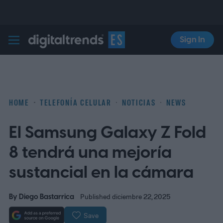
Sign In
Digital Trends Español
HOME
TELEFONÍA CELULAR
NOTICIAS
NEWS
El Samsung Galaxy Z Fold
8 tendrá una mejoría
sustancial en la cámara
By
Diego Bastarrica
Published diciembre 22, 2025
Save