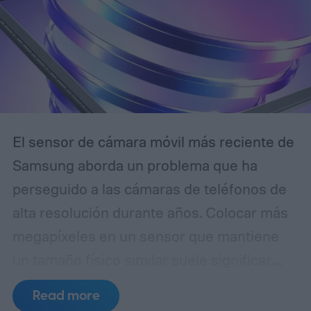
El sensor de cámara móvil más reciente de
Samsung aborda un problema que ha
perseguido a las cámaras de teléfonos de
alta resolución durante años. Colocar más
megapíxeles en un sensor que mantiene
un tamaño físico similar suele significar
reducir cada píxel, lo que limita la cantidad
Read more
de luz que puede capturar. El ISOCELL