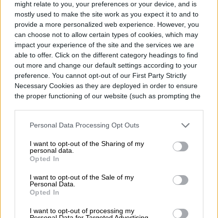
might relate to you, your preferences or your device, and is
Samsung ha dejado de tratar los plegables
mostly used to make the site work as you expect it to and to
como experimentos: están listos para
provide a more personalized web experience. However, you
can choose not to allow certain types of cookies, which may
convertirlos en potencias de cámaras.
impact your experience of the site and the services we are
able to offer. Click on the different category headings to find
out more and change our default settings according to your
preference. You cannot opt-out of our First Party Strictly
Necessary Cookies as they are deployed in order to ensure
Diego Bastarrica
the proper functioning of our website (such as prompting the
cookie banner and remembering your settings, to log into
Senior Editor
your account, to redirect you when you log out, etc.).
Personal Data Processing Opt Outs
I want to opt-out of the Sharing of my
personal data.
Opted In
Diego Bastarrica es Senior Editor y Head of
Content en Digital Trends en Español,
I want to opt-out of the Sale of my
Personal Data.
donde lidera la estrategia editorial, SEO…
Opted In
I want to opt-out of processing my
Personal Data for Targeted Advertising.