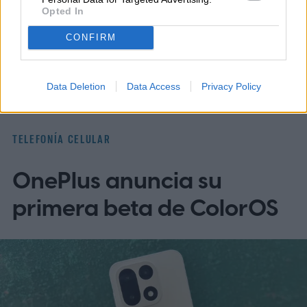
Opted In
Topics
CONFIRM
Noticias
Homepage
Telefonía celular
Data Deletion
Data Access
Privacy Policy
TELEFONÍA CELULAR
OnePlus anuncia su
primera beta de ColorOS