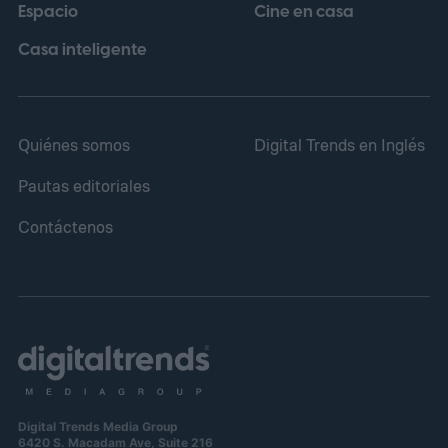
Espacio
Cine en casa
comercialmente a partir del 18 de febrero
de 2027.
Casa inteligente
Quiénes somos
Digital Trends en Inglés
Pautas editoriales
Contáctenos
Digital Trends Media Group
6420 S. Macadam Ave, Suite 216