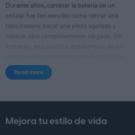
Durante años, cambiar la batería de un
celular fue tan sencillo como retirar una
tapa trasera, sacar una pieza agotada y
colocar otra completamente cargada. Sin
embargo, esa práctica desapareció de los
smartphones modernos a medida que los
fabricantes apostaron por diseños más
Read more
delgados, cuerpos de vidrio y metal,
resistencia al agua y componentes internos
cada vez más compactos.
Ahora, las
baterías removibles podrían estar de
regreso. No necesariamente en la forma
Mejora tu estilo de vida
clásica de los teléfonos que permitían