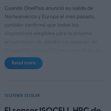
Cuando OnePlus anunció su salida de
Norteamérica y Europa el mes pasado,
también confirmó que todos los
dispositivos elegibles para la próxima
actualización de plataforma pasarían de
OxygenOS a ColorOS, marcando el fin de la
apariencia de Android que ayudó a definir
Read more
la marca OnePlus durante más de una
década. Aunque no compartió un
calendario definido para este cambio,
OnePlus ha puesto en marcha lanzando
TELEFONÍA CELULAR
un programa beta cerrado de ColorOS para
El sensor ISOCELL HPC de
el OnePlus 15 y el OnePlus 15R.
La beta