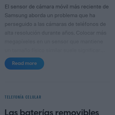
El sensor de cámara móvil más reciente de
Samsung aborda un problema que ha
perseguido a las cámaras de teléfonos de
alta resolución durante años. Colocar más
megapíxeles en un sensor que mantiene
un tamaño físico similar suele significar
reducir cada píxel, lo que limita la cantidad
Read more
de luz que puede capturar. El ISOCELL
HPC, la última entrada de Samsung en
su línea de sensores de 200MP, introduce
una estructura de píxeles rediseñada,
TELEFONÍA CELULAR
llamada DeepPix, que pretende resolver
Las baterías removibles
ese problema. Samsung afirma que el