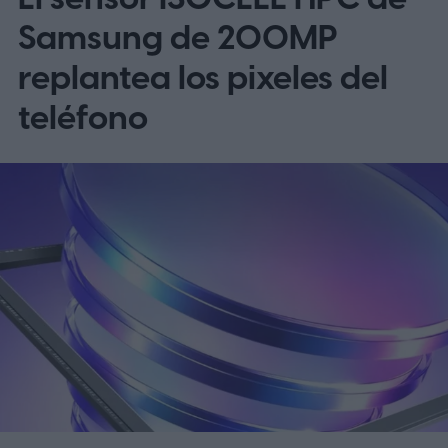
omite EE. UU. y Europa por ahora
Samsung de 200MP
replantea los pixeles del
teléfono