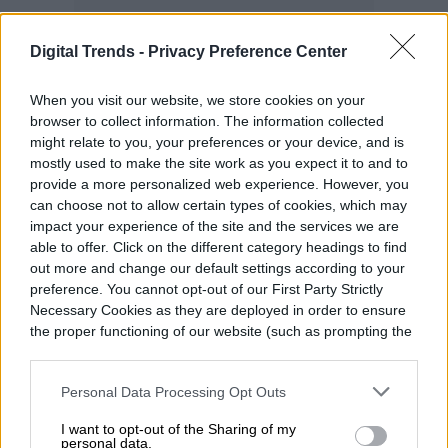
Digital Trends -
Privacy Preference Center
When you visit our website, we store cookies on your
browser to collect information. The information collected
might relate to you, your preferences or your device, and is
mostly used to make the site work as you expect it to and to
provide a more personalized web experience. However, you
can choose not to allow certain types of cookies, which may
Ambos modelos Note 15 Pro cuentan con
impact your experience of the site and the services we are
able to offer. Click on the different category headings to find
baterías de 7,000 mAh, que es superior a
out more and change our default settings according to your
los 5,500 mAh y 6,200 mAh de sus
preference. You cannot opt-out of our First Party Strictly
Necessary Cookies as they are deployed in order to ensure
predecesores. El Note 15 Pro+ tiene una
the proper functioning of our website (such as prompting the
cookie banner and remembering your settings, to log into
carga por cable de 90 W, mientras que el 15
your account, to redirect you when you log out, etc.).
Pro se queda con velocidades de 45 W.
Personal Data Processing Opt Outs
También puede usar el Note 15 Pros como
I want to opt-out of the Sharing of my
personal data.