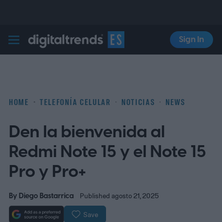
Sign In
Digital Trends Español
HOME
TELEFONÍA CELULAR
NOTICIAS
NEWS
Den la bienvenida al
Redmi Note 15 y el Note 15
Pro y Pro+
By
Diego Bastarrica
Published agosto 21, 2025
Save