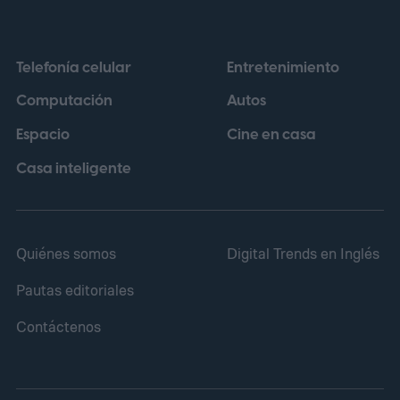
cuya regulación establece que las baterías
portátiles incorporadas en dispositivos
Telefonía celular
Entretenimiento
deberán poder retirarse y reemplazarse
Computación
Autos
con herramientas disponibles
Espacio
Cine en casa
comercialmente a partir del 18 de febrero
de 2027.
Casa inteligente
Quiénes somos
Digital Trends en Inglés
Pautas editoriales
Contáctenos