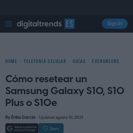
Sign In
Digital Trends Español
HOME
TELEFONÍA CELULAR
GUÍAS
EVERGREENS
Cómo resetear un
Samsung Galaxy S10, S10
Plus o S10e
By
Érika García
Updated agosto 10, 2021
Save