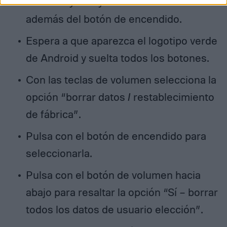
volumen y Bixby simultáneamente
además del botón de encendido.
Espera a que aparezca el logotipo verde
de Android y suelta todos los botones.
Con las teclas de volumen selecciona la
opción “borrar datos / restablecimiento
de fábrica”.
Pulsa con el botón de encendido para
seleccionarla.
Pulsa con el botón de volumen hacia
abajo para resaltar la opción “Sí – borrar
todos los datos de usuario elección”.