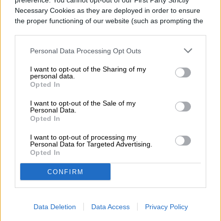
preference. You cannot opt-out of our First Party Strictly
teclas del teléfono si la pantalla no
Necessary Cookies as they are deployed in order to ensure
funciona. Eso sí recuerda que, si no pudiste
the proper functioning of our website (such as prompting the
cookie banner and remembering your settings, to log into
realizar una copia de seguridad de todo
your account, to redirect you when you log out, etc.).
Personal Data Processing Opt Outs
antes de que la pantalla dejara de funcionar,
I want to opt-out of the Sharing of my
no podrás recuperar nada. Para restablecer
personal data.
Opted In
los valores de fábrica con las teclas sigue
I want to opt-out of the Sale of my
estos puntos:
Personal Data.
Opted In
Mantén presionado el botón de
I want to opt-out of processing my
Personal Data for Targeted Advertising.
encendido hasta que tu Galaxy S10 se
Opted In
apague.
CONFIRM
A continuación, mantén presionados
los botones subir
Data Deletion
Data Access
Privacy Policy