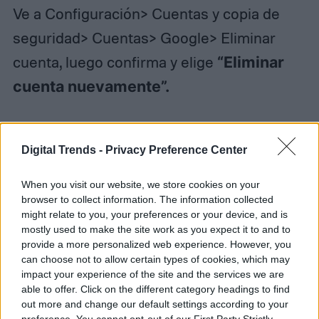
Ve a Configuración> Cuentas y copia de
seguridad> Cuentas> Google> Eliminar
cuenta, luego confirma y elige
“Eliminar
cuenta nuevamente”.
Cómo restablecer de fábrica un
Digital Trends -
Privacy Preference Center
Galaxy S10 que no responde
When you visit our website, we store cookies on your
browser to collect information. The information collected
Quizás necesitas restablecer tu Galaxy S10,
might relate to you, your preferences or your device, and is
pero tu pantalla táctil no responde.
mostly used to make the site work as you expect it to and to
provide a more personalized web experience. However, you
Tranquilo no te asustes, hay una solución
can choose not to allow certain types of cookies, which may
impact your experience of the site and the services we are
para esto. Puedes hacer un
able to offer. Click on the different category headings to find
restablecimiento de fábrica utilizando las
out more and change our default settings according to your