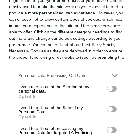
might relate to you, your preferences or your device, and is
mostly used to make the site work as you expect it to and to
provide a more personalized web experience. However, you
can choose not to allow certain types of cookies, which may
impact your experience of the site and the services we are
able to offer. Click on the different category headings to find
out more and change our default settings according to your
preference. You cannot opt-out of our First Party Strictly
Necessary Cookies as they are deployed in order to ensure
the proper functioning of our website (such as prompting the
Cuando OnePlus anunció su salida de
cookie banner and remembering your settings, to log into
Norteamérica y Europa el mes pasado,
your account, to redirect you when you log out, etc.).
Personal Data Processing Opt Outs
también confirmó que todos los
I want to opt-out of the Sharing of my
dispositivos elegibles para la próxima
personal data.
Opted In
actualización de plataforma pasarían de
I want to opt-out of the Sale of my
OxygenOS a ColorOS, marcando el fin de la
Personal Data.
Opted In
apariencia de Android que ayudó a definir
Read more
I want to opt-out of processing my
la marca OnePlus durante más de una
Personal Data for Targeted Advertising.