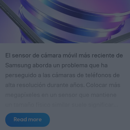
El sensor de cámara móvil más reciente de
Samsung aborda un problema que ha
perseguido a las cámaras de teléfonos de
alta resolución durante años. Colocar más
megapíxeles en un sensor que mantiene
un tamaño físico similar suele significar
reducir cada píxel, lo que limita la cantidad
Read more
de luz que puede capturar. El ISOCELL