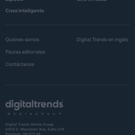
comercialmente a partir del 18 de febrero
de 2027.
Casa inteligente
Quiénes somos
Digital Trends en Inglés
Pautas editoriales
Contáctenos
Digital Trends Media Group
6420 S. Macadam Ave, Suite 216
Portland, OR 97239