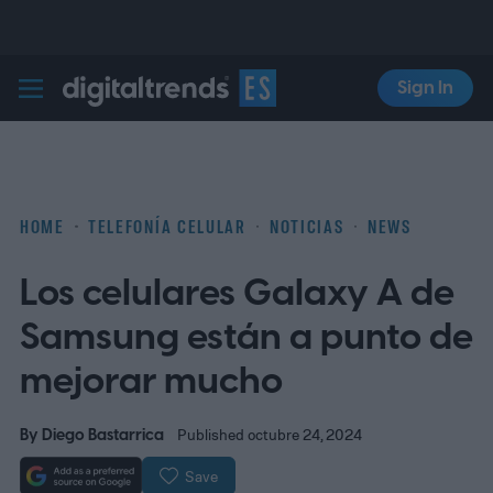
Sign In
Digital Trends Español
HOME
TELEFONÍA CELULAR
NOTICIAS
NEWS
Los celulares Galaxy A de
Samsung están a punto de
mejorar mucho
By
Diego Bastarrica
Published octubre 24, 2024
Save