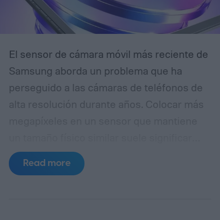
El sensor de cámara móvil más reciente de
Samsung aborda un problema que ha
perseguido a las cámaras de teléfonos de
alta resolución durante años. Colocar más
megapíxeles en un sensor que mantiene
un tamaño físico similar suele significar
reducir cada píxel, lo que limita la cantidad
Read more
de luz que puede capturar. El ISOCELL
HPC, la última entrada de Samsung en
su línea de sensores de 200MP, introduce