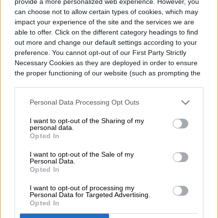
demás, el móvil viene con una pantalla
provide a more personalized web experience. However, you
can choose not to allow certain types of cookies, which may
pOLED de 6.7 pulgadas con tasa de
impact your experience of the site and the services we are
able to offer. Click on the different category headings to find
actualización de 120 Hz; altavoces estéreo
out more and change our default settings according to your
(Dolby Atmos); cámara dual con un sensor
preference. You cannot opt-out of our First Party Strictly
Necessary Cookies as they are deployed in order to ensure
Sony LYTIA 600 (tecnología Quad Pixel);
the proper functioning of our website (such as prompting the
batería de 5,000 mAh con TurboPower de
cookie banner and remembering your settings, to log into
your account, to redirect you when you log out, etc.).
30 W; procesador Snapdragon 6s Gen 3;
Personal Data Processing Opt Outs
configuración de 12 GB de memoria RAM y
I want to opt-out of the Sharing of my
personal data.
512 GB de almacenamiento; sistema
Opted In
operativo Android 14, y cámara para selfies
I want to opt-out of the Sale of my
Personal Data.
de 32 MP.
Opted In
I want to opt-out of processing my
Personal Data for Targeted Advertising.
Moto G35 5G
Opted In