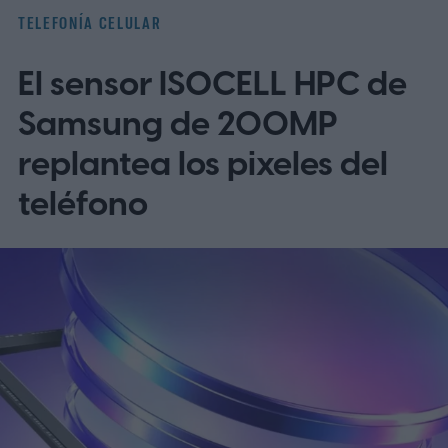
OnePlus ha puesto en marcha lanzando
TELEFONÍA CELULAR
un programa beta cerrado de ColorOS para
El sensor ISOCELL HPC de
el OnePlus 15 y el OnePlus 15R.
La beta
omite EE. UU. y Europa por ahora
Samsung de 200MP
replantea los pixeles del
teléfono