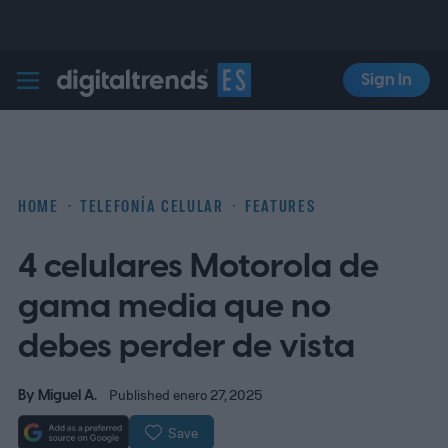
Sign In
Digital Trends Español
HOME
TELEFONÍA CELULAR
FEATURES
4 celulares Motorola de
gama media que no
debes perder de vista
By
Miguel A.
Published enero 27, 2025
Save