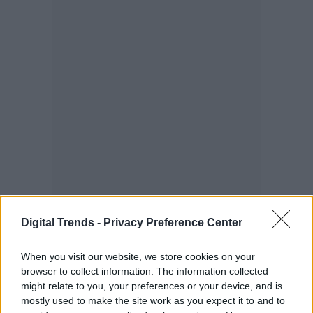
Digital Trends -
Privacy Preference Center
When you visit our website, we store cookies on your
Es posible elegir entre el cuero vegano o
browser to collect information. The information collected
might relate to you, your preferences or your device, and is
“cristal de acrílico” en el acabado. Por lo
mostly used to make the site work as you expect it to and to