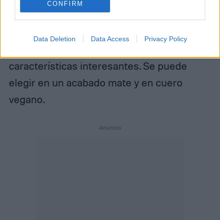
CONFIRM
El más accesible de esta lista es el Moto
G35 5G (
4,500 pesos
), que no deja de ser
Data Deletion
Data Access
Privacy Policy
llamativo en su diseño y de tener
características interesantes. Se puede
elegir en un acabado mate y en cuero
vegano.