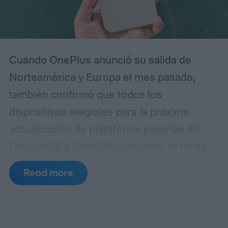
Cuando OnePlus anunció su salida de
Norteamérica y Europa el mes pasado,
también confirmó que todos los
dispositivos elegibles para la próxima
actualización de plataforma pasarían de
OxygenOS a ColorOS, marcando el fin de la
apariencia de Android que ayudó a definir
Read more
la marca OnePlus durante más de una
década. Aunque no compartió un
calendario definido para este cambio,