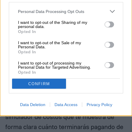
your account, to redirect you when you log out, etc.).
Personal Data Processing Opt Outs
I want to opt-out of the Sharing of my
personal data.
Opted In
I want to opt-out of the Sale of my
Personal Data.
Lineru
Opted In
I want to opt-out of processing my
Lineru
es otra de las principales fintech en
Personal Data for Targeted Advertising.
Opted In
Colombia, pues te permite solicitar entre
CONFIRM
$150,000 y $1,200,000 pesos colombianos
en cuestión de minutos. Como en el caso
Data Deletion
Data Access
Privacy Policy
de Mercado Pago, Lineru cuenta con un
simulador de costos que te muestra de
forma clara cuánto terminarás pagando de