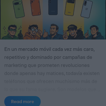
promocional oficial, del tipo que la marca
suele publicar recién después del
lanzamiento.
En un mercado móvil cada vez más caro,
repetitivo y dominado por campañas de
marketing que prometen revoluciones
donde apenas hay matices, todavía existen
teléfonos que ofrecen muchísimo más de
lo que su fama sugiere. Son modelos que
no siempre lideran las conversaciones, que
Read more
a veces quedan fuera de los titulares más