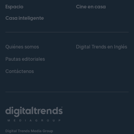
Espacio
Cine en casa
popularidad refleja. Esa es precisamente la
lógica de esta selección: cinco móviles
Casa inteligente
que, por perfil, valor y prestaciones,
merecen más atención de la que están
Quiénes somos
Digital Trends en Inglés
recibiendo.
Pautas editoriales
Contáctenos
Digital Trends Media Group