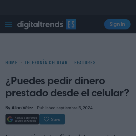
Sign In
Digital Trends Español
HOME
TELEFONÍA CELULAR
FEATURES
¿Puedes pedir dinero
prestado desde el celular?
By
Allan Vélez
Published septiembre 5, 2024
Save