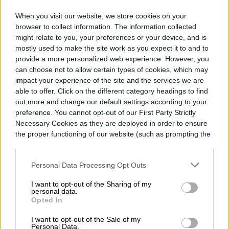
crecimiento de la demanda de teléfonos
When you visit our website, we store cookies on your
inteligentes se ralentiza y las ventas de
browser to collect information. The information collected
might relate to you, your preferences or your device, and is
música, video, almacenamiento en la nube y
mostly used to make the site work as you expect it to and to
otras suscripciones representan una
provide a more personalized web experience. However, you
can choose not to allow certain types of cookies, which may
mayor proporción de los ingresos totales
impact your experience of the site and the services we are
del fabricante de iPhone”, postuló
able to offer. Click on the different category headings to find
out more and change our default settings according to your
Bloomberg.
preference. You cannot opt-out of our First Party Strictly
Necessary Cookies as they are deployed in order to ensure
the proper functioning of our website (such as prompting the
cookie banner and remembering your settings, to log into
your account, to redirect you when you log out, etc.).
Personal Data Processing Opt Outs
Juan José Castillo
I want to opt-out of the Sharing of my
Former Digital Trends Contributor
personal data.
Opted In
I want to opt-out of the Sale of my
Personal Data.