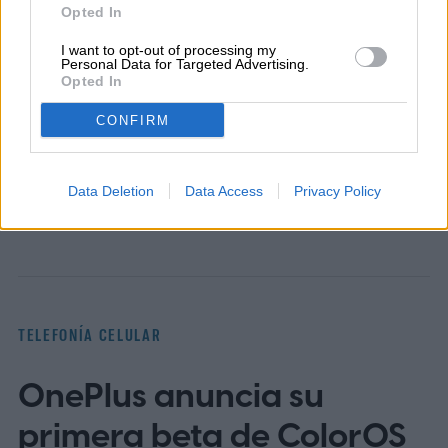
Juan José se ha desempeñado por cerca de
Opted In
dos décadas como periodista en medios de
I want to opt-out of processing my
Personal Data for Targeted Advertising.
comunicación e instituciones públicas…
Opted In
CONFIRM
Topics
Data Deletion
Data Access
Privacy Policy
Apple
Noticias
Homepage
Telefonía celular
TELEFONÍA CELULAR
OnePlus anuncia su
primera beta de ColorOS