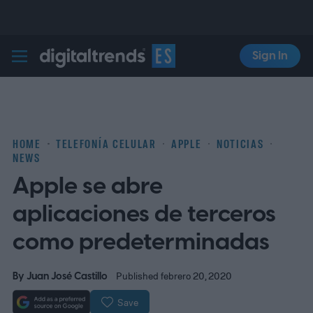
Sign In
Digital Trends Español
HOME
TELEFONÍA CELULAR
APPLE
NOTICIAS
NEWS
Apple se abre
aplicaciones de terceros
como predeterminadas
By
Juan José Castillo
Published febrero 20, 2020
Save