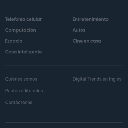
cuya regulación establece que las baterías
portátiles incorporadas en dispositivos
Telefonía celular
Entretenimiento
deberán poder retirarse y reemplazarse
Computación
Autos
con herramientas disponibles
Espacio
Cine en casa
comercialmente a partir del 18 de febrero
de 2027.
Casa inteligente
Quiénes somos
Digital Trends en Inglés
Pautas editoriales
Contáctenos