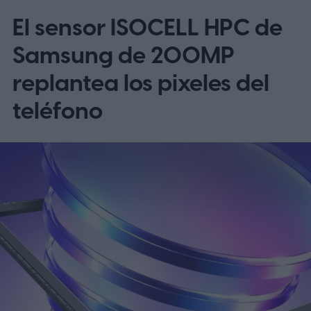
El sensor ISOCELL HPC de
el OnePlus 15 y el OnePlus 15R.
La beta
omite EE. UU. y Europa por ahora
Samsung de 200MP
replantea los pixeles del
teléfono