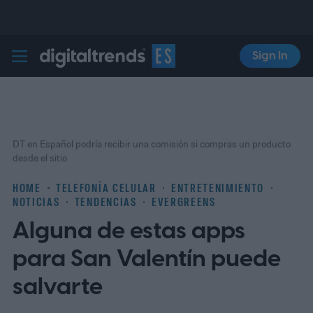
Sign In
Digital Trends Español
DT en Español podría recibir una comisión si compras un producto
desde el sitio
HOME
TELEFONÍA CELULAR
ENTRETENIMIENTO
NOTICIAS
TENDENCIAS
EVERGREENS
Alguna de estas apps
para San Valentín puede
salvarte