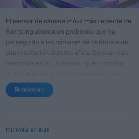
El sensor de cámara móvil más reciente de
Samsung aborda un problema que ha
perseguido a las cámaras de teléfonos de
alta resolución durante años. Colocar más
megapíxeles en un sensor que mantiene
un tamaño físico similar suele significar
reducir cada píxel, lo que limita la cantidad
Read more
de luz que puede capturar. El ISOCELL
HPC, la última entrada de Samsung en
su línea de sensores de 200MP, introduce
una estructura de píxeles rediseñada,
TELEFONÍA CELULAR
llamada DeepPix, que pretende resolver