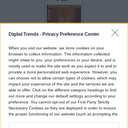
Digital Trends -
Privacy Preference Center
When you visit our website, we store cookies on your
browser to collect information. The information collected
might relate to you, your preferences or your device, and is
mostly used to make the site work as you expect it to and to
provide a more personalized web experience. However, you
can choose not to allow certain types of cookies, which may
Imagen utilizada con permiso del titular de los derechos de autor
impact your experience of the site and the services we are
able to offer. Click on the different category headings to find
out more and change our default settings according to your
¿Quieres enviar la tarjeta perfecta a tu
preference. You cannot opt-out of our First Party Strictly
pareja? Con la aplicación Felt puedes crear
Necessary Cookies as they are deployed in order to ensure
the proper functioning of our website (such as prompting the
una personalizada con tus propias
cookie banner and remembering your settings, to log into
imágenes y escrita a mano. Una vez que
your account, to redirect you when you log out, etc.).