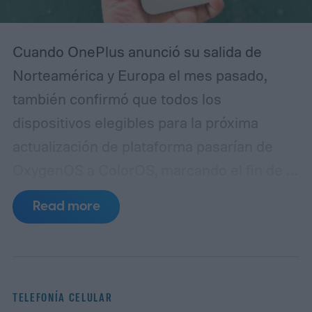
Cuando OnePlus anunció su salida de
Norteamérica y Europa el mes pasado,
también confirmó que todos los
dispositivos elegibles para la próxima
actualización de plataforma pasarían de
OxygenOS a ColorOS, marcando el fin de la
apariencia de Android que ayudó a definir
Read more
la marca OnePlus durante más de una
década. Aunque no compartió un
calendario definido para este cambio,
OnePlus ha puesto en marcha lanzando
TELEFONÍA CELULAR
un programa beta cerrado de ColorOS para