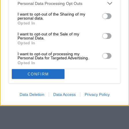
Personal Data Processing Opt Outs
hayas completado tu tarjeta, escribe la
I want to opt-out of the Sharing of my
dirección postal en la aplicación y tu tarjeta
personal data.
Opted In
se enviará por correo de primera clase.
I want to opt-out of the Sale of my
Personal Data.
Opted In
ANDROID
IOS
I want to opt-out of processing my
Personal Data for Targeted Advertising.
Opted In
CONFIRM
Data Deletion
Data Access
Privacy Policy