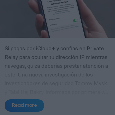
Si pagas por iCloud+ y confías en Private
Relay para ocultar tu dirección IP mientras
navegas, quizá deberías prestar atención a
este. Una nueva investigación de los
investigadores de seguridad Tommy Mysk
y Talal Haj Bakry, informada por primera vez
por 404 Media, revela que Private Relay no
Read more
oculta tu dirección IP tan bien como afirma