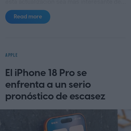
esta actualización sea más interesante de
lo que su pequeño número de versión
Read more
sugiere. Las notas de seguridad de Apple
para macOS 26.6, publicadas el 27 de julio,
ya enumeraban tres vulnerabilidades
distintas que afectan al Servidor de
APPLE
Pantalla Compartida.
El iPhone 18 Pro se
enfrenta a un serio
pronóstico de escasez