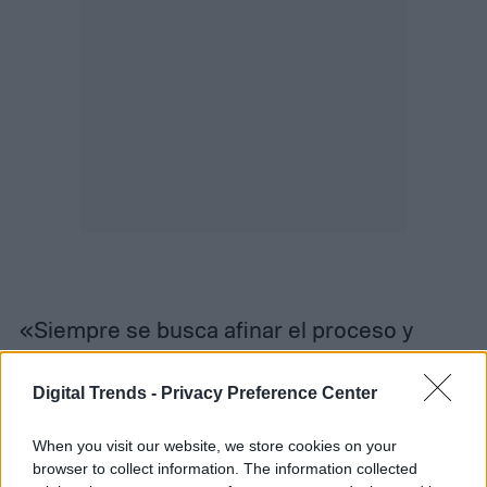
«Siempre se busca afinar el proceso y
tomar lo que funciona y dejar lo que no
Digital Trends -
Privacy Preference Center
funciona y simplificar las cosas», dijo
Erickson. «Así que mi esperanza es que si
When you visit our website, we store cookies on your
browser to collect information. The information collected
hay una tercera temporada, va a ser antes».