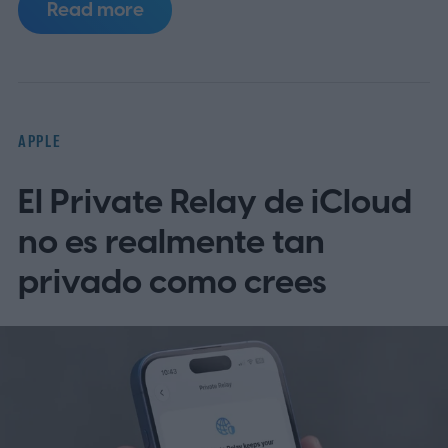
Read more
está frenando la producción y podría dejar
a Apple con escasez de inventario tras el
lanzamiento.
Según se informa, TSMC
tiene 1.000 millones de dólares en fichas
APPLE
paradas
El Private Relay de iCloud
no es realmente tan
privado como crees