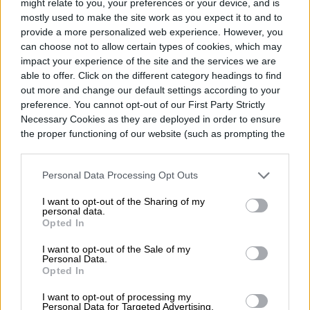
might relate to you, your preferences or your device, and is
mostly used to make the site work as you expect it to and to
La temporada 2 de
Severance
se estrena
provide a more personalized web experience. However, you
can choose not to allow certain types of cookies, which may
en Apple TV+, con el primer episodio el
impact your experience of the site and the services we are
able to offer. Click on the different category headings to find
viernes 17 de enero de 2025.
out more and change our default settings according to your
preference. You cannot opt-out of our First Party Strictly
Necessary Cookies as they are deployed in order to ensure
the proper functioning of our website (such as prompting the
cookie banner and remembering your settings, to log into
Diego Bastarrica
your account, to redirect you when you log out, etc.).
Personal Data Processing Opt Outs
Senior Editor
I want to opt-out of the Sharing of my
personal data.
Opted In
Diego Bastarrica es Senior Editor y Head of
I want to opt-out of the Sale of my
Personal Data.
Content en Digital Trends en Español,
Opted In
donde lidera la estrategia editorial, SEO…
I want to opt-out of processing my
Personal Data for Targeted Advertising.