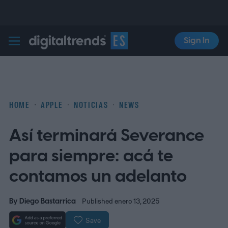
Sign In
Digital Trends Español
HOME
APPLE
NOTICIAS
NEWS
Así terminará Severance
para siempre: acá te
contamos un adelanto
By
Diego Bastarrica
Published enero 13, 2025
Save