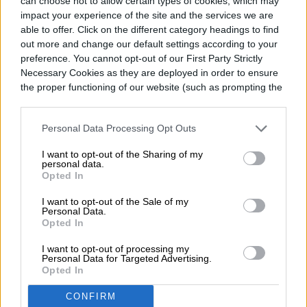
can choose not to allow certain types of cookies, which may
impact your experience of the site and the services we are
able to offer. Click on the different category headings to find
Milenka Peña
out more and change our default settings according to your
Former Digital Trends Contributor
preference. You cannot opt-out of our First Party Strictly
Necessary Cookies as they are deployed in order to ensure
the proper functioning of our website (such as prompting the
cookie banner and remembering your settings, to log into
your account, to redirect you when you log out, etc.).
Milenka Peña es periodista, escritora,
Personal Data Processing Opt Outs
productora y conductora de radio y
I want to opt-out of the Sharing of my
televisión, nominada a los Premios Emmy
personal data.
Opted In
por…
I want to opt-out of the Sale of my
Personal Data.
Opted In
Topics
I want to opt-out of processing my
Personal Data for Targeted Advertising.
Opted In
Noticias
Telefonía celular
Tendencias
Homepage
Telefonía celular
CONFIRM