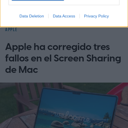
Data Deletion
Data Access
Privacy Policy
APPLE
Apple ha corregido tres
fallos en el Screen Sharing
de Mac