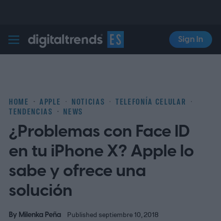
Sign In
Digital Trends Español
HOME
APPLE
NOTICIAS
TELEFONÍA CELULAR
TENDENCIAS
NEWS
¿Problemas con Face ID
en tu iPhone X? Apple lo
sabe y ofrece una
solución
By
Milenka Peña
Published septiembre 10, 2018