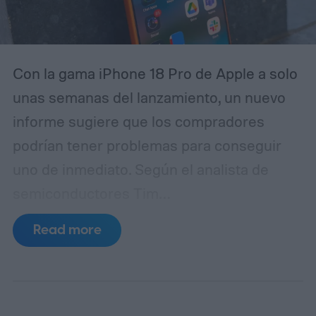
Con la gama iPhone 18 Pro de Apple a solo
unas semanas del lanzamiento, un nuevo
informe sugiere que los compradores
podrían tener problemas para conseguir
uno de inmediato. Según el analista de
semiconductores Tim
Culpan (vía 9to5Mac), la escasez de DRAM
Read more
está frenando la producción y podría dejar
a Apple con escasez de inventario tras el
lanzamiento.
Según se informa, TSMC
tiene 1.000 millones de dólares en fichas