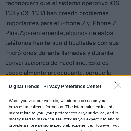
reconociera que el sistema operativo iOS
11.3 y iOS 11.3.1 han creado problemas
importantes para el
iPhone 7
y
iPhone 7
Plus
. Aparentemente, algunos de estos
teléfonos han tenido dificultades con sus
micrófonos durante llamadas y durante
conversaciones de FaceTime. Esto es
especialmente preocupante, porque la
solución no es un problema de software,
Digital Trends -
Privacy Preference Center
sino que, en este caso, también tendrás
When you visit our website, we store cookies on your
que llevar tu teléfono a la tienda para
browser to collect information. The information collected
reparar el hardware.
might relate to you, your preferences or your device, and is
mostly used to make the site work as you expect it to and to
provide a more personalized web experience. However, you