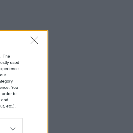
n. The
mostly used
experience.
your
category
rence. You
 order to
r and
t, etc.).