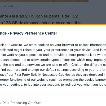
hos de autor
nte a la iPad 2019, con su pantalla de 10.2
2 o 128 GB de almacenamiento, es compatible
ración, aunque comprar uno te costará $99
ends -
Privacy Preference Center
gic Keyboard de Apple.
sit our website, we store cookies on your browser to collect informatio
collected might relate to you, your preferences or your device, and is 
 site work as you expect it to and to provide a more personalized web 
u can choose not to allow certain types of cookies, which may impact 
f the site and the services we are able to offer. Click on the different 
 find out more and change our default settings according to your prefe
ut of our First Party Strictly Necessary Cookies as they are deployed in
proper functioning of our website (such as prompting the cookie banne
your settings, to log into your account, to redirect you when you log ou
l Data Processing Opt Outs