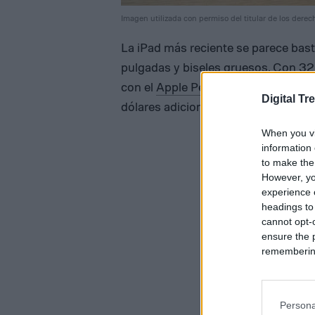
Imagen utilizada con permiso del titular de los derec
La iPad más reciente se parece basta
pulgadas y biseles gruesos. Con 3
con el
Apple Pencil
de primera gene
Digital Tr
dólares adicionales, así como el Ma
When you vi
information 
to make the
However, yo
experience o
headings to
cannot opt-o
ensure the 
remembering 
Persona