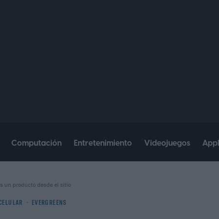
Computación
Entretenimiento
Videojuegos
App
s un producto desde el sitio
CELULAR
EVERGREENS