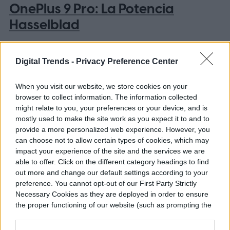
OnePlus 9 Pro: La Potencia
Hasselblad
Digital Trends -
Privacy Preference Center
When you visit our website, we store cookies on your
browser to collect information. The information collected
might relate to you, your preferences or your device, and is
mostly used to make the site work as you expect it to and to
provide a more personalized web experience. However, you
can choose not to allow certain types of cookies, which may
impact your experience of the site and the services we are
able to offer. Click on the different category headings to find
out more and change our default settings according to your
preference. You cannot opt-out of our First Party Strictly
Necessary Cookies as they are deployed in order to ensure
DTES
the proper functioning of our website (such as prompting the
cookie banner and remembering your settings, to log into
El OnePlus 9 Pro llegó en marzo de 2021
your account, to redirect you when you log out, etc.).