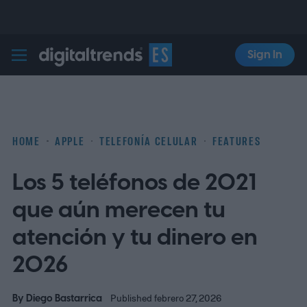
Sign In
Digital Trends Español
HOME
APPLE
TELEFONÍA CELULAR
FEATURES
Los 5 teléfonos de 2021
que aún merecen tu
atención y tu dinero en
2026
By
Diego Bastarrica
Published febrero 27, 2026