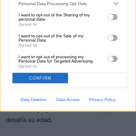
Personal Data Processing Opt Outs
marcando un punto de inflexión
I want to opt-out of the Sharing of my
importante: la colaboración entre OnePlus
personal data.
Opted In
y la legendaria casa de fotografía
Hasselblad. Este fue el primer dispositivo
I want to opt-out of the Sale of my
Personal Data.
Opted In
en presentar esta asociación, un factor que
demostró ser visión de futuro más que un
I want to opt-out of processing my
Personal Data for Targeted Advertising.
Opted In
experimento pasajero. El Snapdragon 888
que impulsa este dispositivo ha alcanzado
CONFIRM
su fin de vida en términos de soporte
oficial, sin embargo, continúa ejecutando
Data Deletion
Data Access
Privacy Policy
tareas complejas con una fluidez que
desafía su edad.