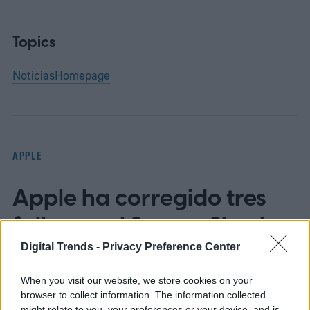
Topics
Noticias
Homepage
APPLE
Apple ha corregido tres
fallos en el Screen Sharing
de Mac
Digital Trends -
Privacy Preference Center
When you visit our website, we store cookies on your
browser to collect information. The information collected
might relate to you, your preferences or your device, and is