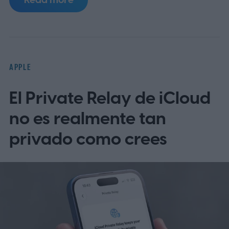
Read more
está frenando la producción y podría dejar
a Apple con escasez de inventario tras el
lanzamiento.
Según se informa, TSMC
tiene 1.000 millones de dólares en fichas
APPLE
paradas
El Private Relay de iCloud
no es realmente tan
privado como crees