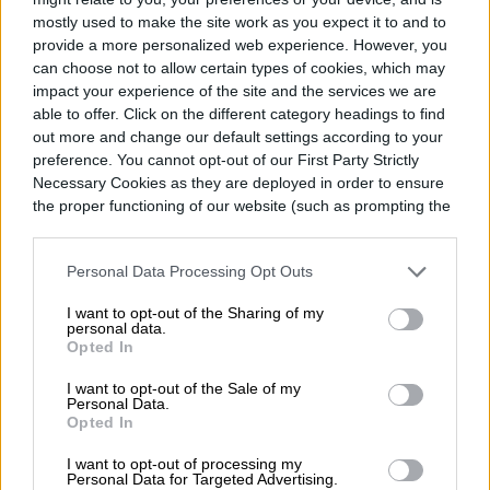
mostly used to make the site work as you expect it to and to
provide a more personalized web experience. However, you
can choose not to allow certain types of cookies, which may
impact your experience of the site and the services we are
able to offer. Click on the different category headings to find
out more and change our default settings according to your
preference. You cannot opt-out of our First Party Strictly
Necessary Cookies as they are deployed in order to ensure
the proper functioning of our website (such as prompting the
cookie banner and remembering your settings, to log into
your account, to redirect you when you log out, etc.).
Personal Data Processing Opt Outs
Apple ha lanzado macOS Tahoe 26.6.1 para
I want to opt-out of the Sharing of my
personal data.
corregir una vulnerabilidad de compartición
Opted In
de pantalla que podría permitir que un
I want to opt-out of the Sale of my
Personal Data.
atacante en la misma red se autentique sin
Opted In
credenciales válidas.
El momento hace que
I want to opt-out of processing my
Personal Data for Targeted Advertising.
esta actualización sea más interesante de