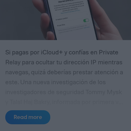
Si pagas por iCloud+ y confías en Private
Relay para ocultar tu dirección IP mientras
navegas, quizá deberías prestar atención a
este. Una nueva investigación de los
investigadores de seguridad Tommy Mysk
y Talal Haj Bakry, informada por primera vez
por 404 Media, revela que Private Relay no
Read more
oculta tu dirección IP tan bien como afirma