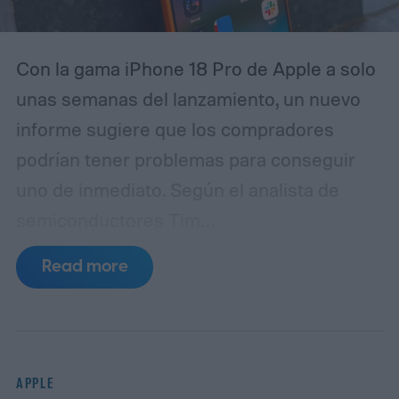
Con la gama iPhone 18 Pro de Apple a solo
unas semanas del lanzamiento, un nuevo
informe sugiere que los compradores
podrían tener problemas para conseguir
uno de inmediato. Según el analista de
semiconductores Tim
Culpan (vía 9to5Mac), la escasez de DRAM
Read more
está frenando la producción y podría dejar
a Apple con escasez de inventario tras el
lanzamiento.
Según se informa, TSMC
tiene 1.000 millones de dólares en fichas
APPLE