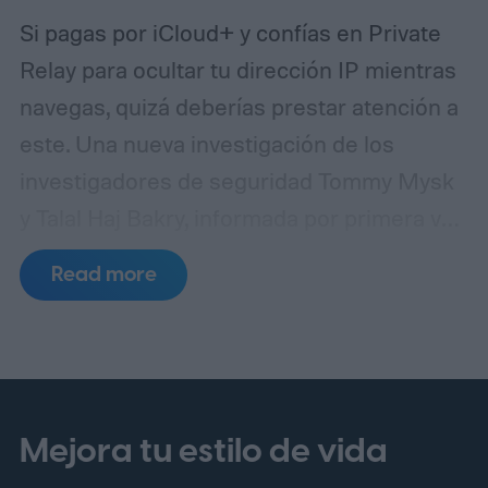
Si pagas por iCloud+ y confías en Private
Relay para ocultar tu dirección IP mientras
navegas, quizá deberías prestar atención a
este. Una nueva investigación de los
investigadores de seguridad Tommy Mysk
y Talal Haj Bakry, informada por primera vez
por 404 Media, revela que Private Relay no
Read more
oculta tu dirección IP tan bien como afirma
Apple.
¿Cómo ocurre realmente la fuga?
Mejora tu estilo de vida