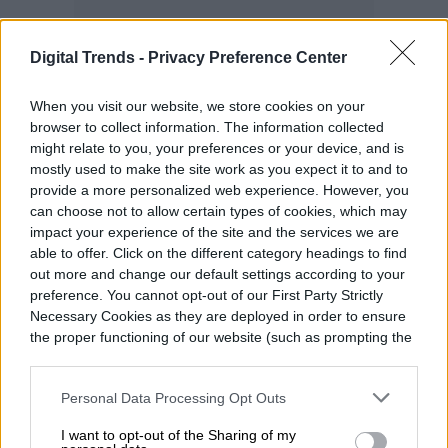
Digital Trends -
Privacy Preference Center
When you visit our website, we store cookies on your
browser to collect information. The information collected
Con vídeo ProRes, juegos AAA que
might relate to you, your preferences or your device, and is
fácilmente superan los 20–30 GB y
mostly used to make the site work as you expect it to and to
provide a more personalized web experience. However, you
bibliotecas fotográficas en altísima
can choose not to allow certain types of cookies, which may
resolución, llenar 256 GB es más fácil de lo
impact your experience of the site and the services we are
able to offer. Click on the different category headings to find
que parece; 512 GB da margen para grabar,
out more and change our default settings according to your
preference. You cannot opt-out of our First Party Strictly
editar, descargar contenido offline y seguir
Necessary Cookies as they are deployed in order to ensure
teniendo espacio para apps y documentos.
the proper functioning of our website (such as prompting the
cookie banner and remembering your settings, to log into
En 2026, cuando el dispositivo ya acumula
your account, to redirect you when you log out, etc.).
Personal Data Processing Opt Outs
varias actualizaciones de iOS y apps cada
vez más pesadas, ese colchón de
I want to opt-out of the Sharing of my