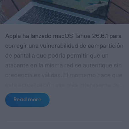
Apple ha lanzado macOS Tahoe 26.6.1 para
corregir una vulnerabilidad de compartición
de pantalla que podría permitir que un
atacante en la misma red se autentique sin
credenciales válidas.
El momento hace que
esta actualización sea más interesante de
lo que su pequeño número de versión
Read more
sugiere. Las notas de seguridad de Apple
para macOS 26.6, publicadas el 27 de julio,
ya enumeraban tres vulnerabilidades