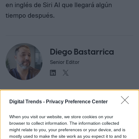
en inglés de Siri AI que llegará algún
tiempo después.
Diego Bastarrica
Senior Editor
Diego Bastarrica es Senior Editor y Head of
Content en Digital Trends en Español,
Digital Trends -
Privacy Preference Center
donde lidera la estrategia editorial, SEO…
When you visit our website, we store cookies on your
browser to collect information. The information collected
might relate to you, your preferences or your device, and is
mostly used to make the site work as you expect it to and to