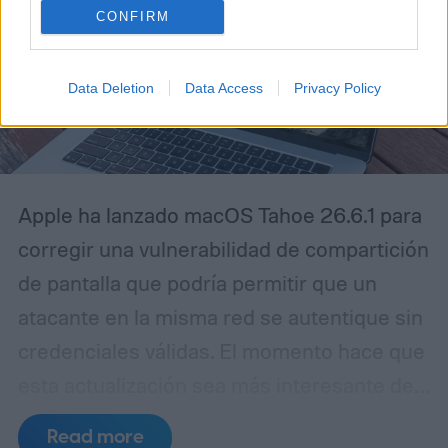
CONFIRM
Data Deletion
Data Access
Privacy Policy
Apple ha lanzado macOS Tahoe 26.6.1 para
corregir una vulnerabilidad de compartición
de pantalla que podría permitir que un
atacante en la misma red se autentique sin
credenciales válidas.
El momento hace que
esta actualización sea más interesante de
lo que su pequeño número de versión
Read more