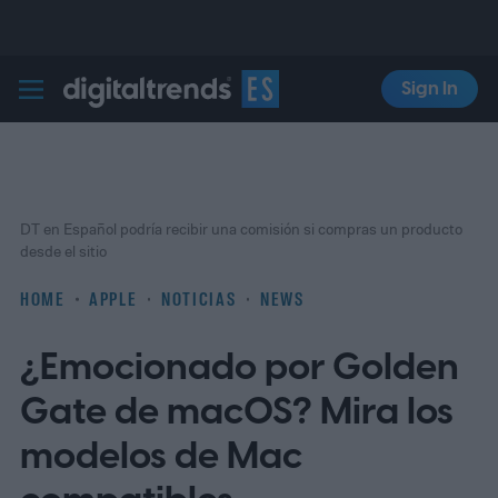
Sign In
Digital Trends Español
DT en Español podría recibir una comisión si compras un producto
desde el sitio
HOME
APPLE
NOTICIAS
NEWS
¿Emocionado por Golden
Gate de macOS? Mira los
modelos de Mac