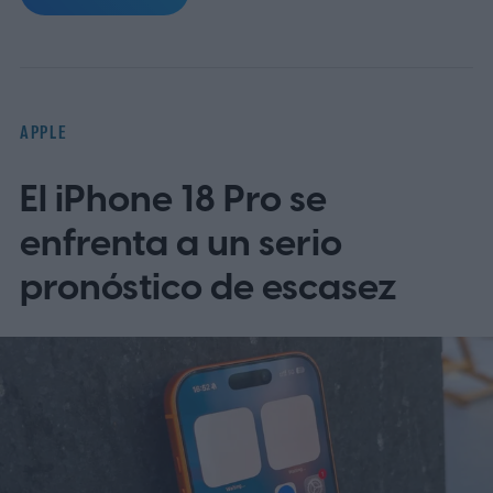
sugiere. Las notas de seguridad de Apple
para macOS 26.6, publicadas el 27 de julio,
ya enumeraban tres vulnerabilidades
distintas que afectan al Servidor de
APPLE
Pantalla Compartida.
El iPhone 18 Pro se
enfrenta a un serio
pronóstico de escasez