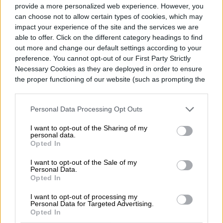
Topics
provide a more personalized web experience. However, you
can choose not to allow certain types of cookies, which may
Noticias
Homepage
impact your experience of the site and the services we are
able to offer. Click on the different category headings to find
out more and change our default settings according to your
preference. You cannot opt-out of our First Party Strictly
Necessary Cookies as they are deployed in order to ensure
the proper functioning of our website (such as prompting the
APPLE
cookie banner and remembering your settings, to log into
your account, to redirect you when you log out, etc.).
Apple ha corregido tres
Personal Data Processing Opt Outs
fallos en el Screen Sharing
I want to opt-out of the Sharing of my
personal data.
Opted In
de Mac
I want to opt-out of the Sale of my
Personal Data.
Opted In
I want to opt-out of processing my
Personal Data for Targeted Advertising.
Opted In