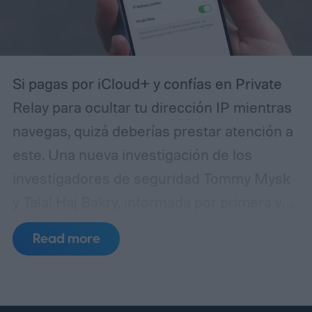
Si pagas por iCloud+ y confías en Private
Relay para ocultar tu dirección IP mientras
navegas, quizá deberías prestar atención a
este. Una nueva investigación de los
investigadores de seguridad Tommy Mysk
y Talal Haj Bakry, informada por primera vez
por 404 Media, revela que Private Relay no
Read more
oculta tu dirección IP tan bien como afirma
Apple.
¿Cómo ocurre realmente la fuga?