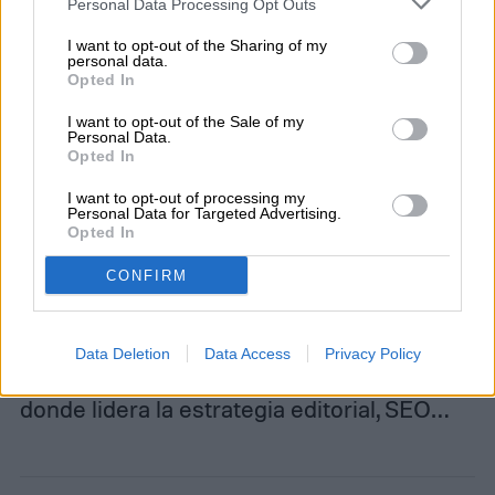
Personal Data Processing Opt Outs
simplemente ya no necesita ocultar un
I want to opt-out of the Sharing of my
personal data.
módulo de Face ID detrás.
Opted In
I want to opt-out of the Sale of my
Personal Data.
Opted In
Diego Bastarrica
I want to opt-out of processing my
Personal Data for Targeted Advertising.
Opted In
Senior Editor
CONFIRM
Diego Bastarrica es Senior Editor y Head of
Data Deletion
Data Access
Privacy Policy
Content en Digital Trends en Español,
donde lidera la estrategia editorial, SEO…