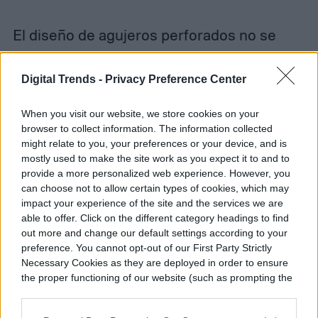
El diseño de agujeros perforados no se
mantiene exclusivo del Fold. Bloomberg
Digital Trends -
Privacy Preference Center
informa que el mismo recorte de cámara
llegará a un MacBook Pro con pantalla
When you visit our website, we store cookies on your
táctil a finales de este año, lo que sugiere
browser to collect information. The information collected
might relate to you, your preferences or your device, and is
que Apple está estandarizando la estética
mostly used to make the site work as you expect it to and to
provide a more personalized web experience. However, you
en toda su gama de hardware en lugar de
can choose not to allow certain types of cookies, which may
tratar esto como una peculiaridad plegable
impact your experience of the site and the services we are
able to offer. Click on the different category headings to find
única.
out more and change our default settings according to your
preference. You cannot opt-out of our First Party Strictly
Necessary Cookies as they are deployed in order to ensure
La Dynamic Island seguirá apareciendo en
the proper functioning of our website (such as prompting the
la pantalla exterior para alertas del sistema
cookie banner and remembering your settings, to log into
your account, to redirect you when you log out, etc.).
y monitorización de aplicaciones;