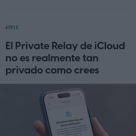
a Apple con escasez de inventario tras el
lanzamiento.
Según se informa, TSMC
tiene 1.000 millones de dólares en fichas
APPLE
paradas
El Private Relay de iCloud
no es realmente tan
privado como crees