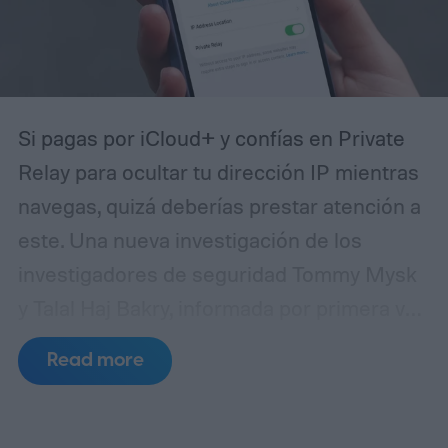
Si pagas por iCloud+ y confías en Private
Relay para ocultar tu dirección IP mientras
navegas, quizá deberías prestar atención a
este. Una nueva investigación de los
investigadores de seguridad Tommy Mysk
y Talal Haj Bakry, informada por primera vez
por 404 Media, revela que Private Relay no
Read more
oculta tu dirección IP tan bien como afirma
Apple.
¿Cómo ocurre realmente la fuga?