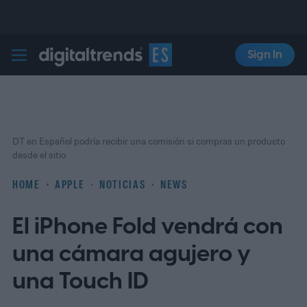
Sign In
Digital Trends Español
DT en Español podría recibir una comisión si compras un producto
desde el sitio
HOME
APPLE
NOTICIAS
NEWS
El iPhone Fold vendrá con
una cámara agujero y
una Touch ID