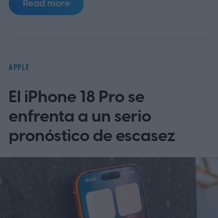
Read more
sugiere. Las notas de seguridad de Apple
para macOS 26.6, publicadas el 27 de julio,
ya enumeraban tres vulnerabilidades
distintas que afectan al Servidor de
APPLE
Pantalla Compartida.
El iPhone 18 Pro se
enfrenta a un serio
pronóstico de escasez