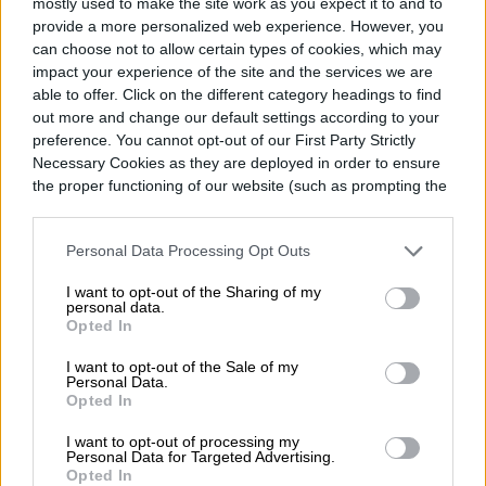
mostly used to make the site work as you expect it to and to
provide a more personalized web experience. However, you
can choose not to allow certain types of cookies, which may
impact your experience of the site and the services we are
able to offer. Click on the different category headings to find
out more and change our default settings according to your
preference. You cannot opt-out of our First Party Strictly
Necessary Cookies as they are deployed in order to ensure
the proper functioning of our website (such as prompting the
cookie banner and remembering your settings, to log into
your account, to redirect you when you log out, etc.).
Y si estás interesado en adquirir uno de
Personal Data Processing Opt Outs
estos elegante modelos, tendrás que
I want to opt-out of the Sharing of my
preparar la chequera porque la lista de
personal data.
Opted In
precios es la siguiente:
I want to opt-out of the Sale of my
Personal Data.
Opted In
El Apple Watch Hermès estará
I want to opt-out of processing my
disponible en dos tamaños: 38 mm and
Personal Data for Targeted Advertising.
Opted In
42 mm. El Single Tour de 38 mm