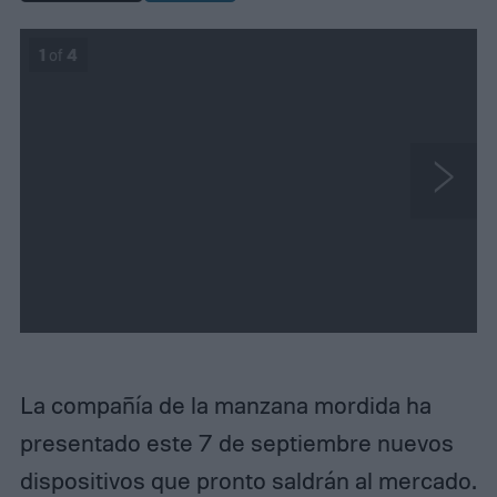
1
of
4
N
e
x
t
La compañía de la manzana mordida ha
presentado este 7 de septiembre nuevos
dispositivos que pronto saldrán al mercado.