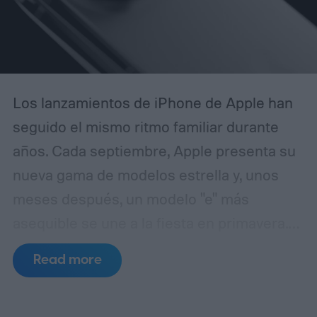
innovación. La idea de que Apple explotaba
las mismas zonas cerebrales que procesan
la religión.
Los lanzamientos de iPhone de Apple han
seguido el mismo ritmo familiar durante
años. Cada septiembre, Apple presenta su
nueva gama de modelos estrella y, unos
meses después, un modelo "e" más
asequible se une a la fiesta en primavera.
Es una fórmula fácil de seguir, pero puede
Read more
que no dure mucho más.
Los informes
apuntan a una gran reestructuración a