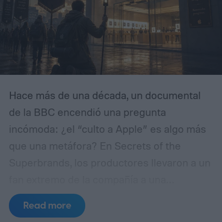
Hace más de una década, un documental
de la BBC encendió una pregunta
incómoda: ¿el “culto a Apple” es algo más
que una metáfora? En Secrets of the
Superbrands, los productores llevaron a un
fan extremo de la compañía a una
resonancia magnética y compararon sus
Read more
reacciones cerebrales al ver productos de