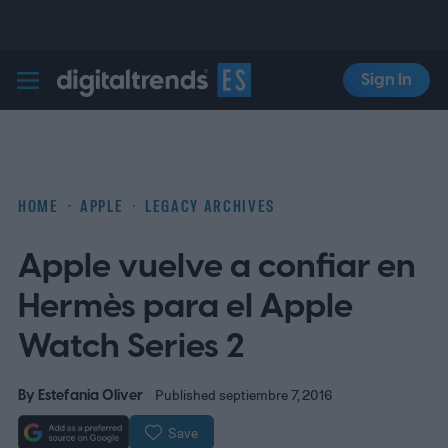
Sign In
Digital Trends Español
HOME
APPLE
LEGACY ARCHIVES
Apple vuelve a confiar en
Hermès para el Apple
Watch Series 2
By
Estefania Oliver
Published septiembre 7, 2016
Save