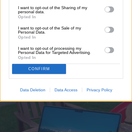
I want to opt-out of the Sharing of my
Noticias
Homepage
personal data.
Opted In
I want to opt-out of the Sale of my
Personal Data.
Opted In
APPLE
I want to opt-out of processing my
Personal Data for Targeted Advertising.
Opted In
Apple ha corregido tres
CONFIRM
fallos en el Screen Sharing
de Mac
Data Deletion
Data Access
Privacy Policy