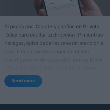
Si pagas por iCloud+ y confías en Private
Relay para ocultar tu dirección IP mientras
navegas, quizá deberías prestar atención a
este. Una nueva investigación de los
investigadores de seguridad Tommy Mysk
y Talal Haj Bakry, informada por primera vez
por 404 Media, revela que Private Relay no
Read more
oculta tu dirección IP tan bien como afirma
Apple.
¿Cómo ocurre realmente la fuga?