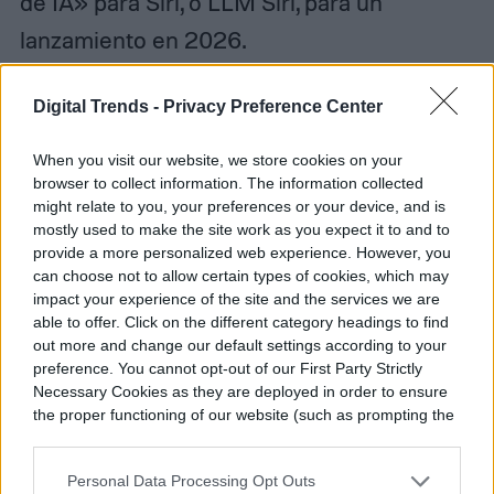
de IA» para Siri, o LLM Siri, para un
lanzamiento en 2026.
Digital Trends -
Privacy Preference Center
Diego Bastarrica
When you visit our website, we store cookies on your
browser to collect information. The information collected
Senior Editor
might relate to you, your preferences or your device, and is
mostly used to make the site work as you expect it to and to
provide a more personalized web experience. However, you
can choose not to allow certain types of cookies, which may
impact your experience of the site and the services we are
Diego Bastarrica es Senior Editor y Head of
able to offer. Click on the different category headings to find
Content en Digital Trends en Español,
out more and change our default settings according to your
preference. You cannot opt-out of our First Party Strictly
donde lidera la estrategia editorial, SEO…
Necessary Cookies as they are deployed in order to ensure
the proper functioning of our website (such as prompting the
cookie banner and remembering your settings, to log into
your account, to redirect you when you log out, etc.).
Topics
Personal Data Processing Opt Outs