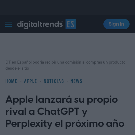
Sign In
Digital Trends Español
DT en Español podría recibir una comisión si compras un producto
desde el sitio
HOME
APPLE
NOTICIAS
NEWS
Apple lanzará su propio
rival a ChatGPT y
Perplexity el próximo año