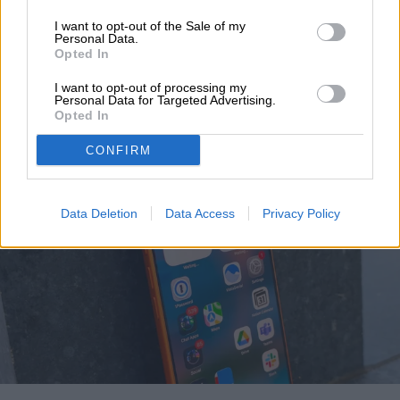
El iPhone 18 Pro se
I want to opt-out of the Sale of my
Personal Data.
Opted In
enfrenta a un serio
I want to opt-out of processing my
pronóstico de escasez
Personal Data for Targeted Advertising.
Opted In
CONFIRM
Data Deletion
Data Access
Privacy Policy