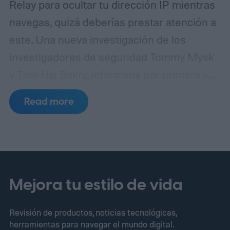
Relay para ocultar tu dirección IP mientras
navegas, quizá deberías prestar atención a
este. Una nueva investigación de los
investigadores de seguridad Tommy Mysk
y Talal Haj Bakry, informada por primera vez
por 404 Media, revela que Private Relay no
Read more
oculta tu dirección IP tan bien como afirma
Apple.
¿Cómo ocurre realmente la fuga?
Mejora tu estilo de vida
Revisión de productos, noticias tecnológicas,
herramientas para navegar el mundo digital.