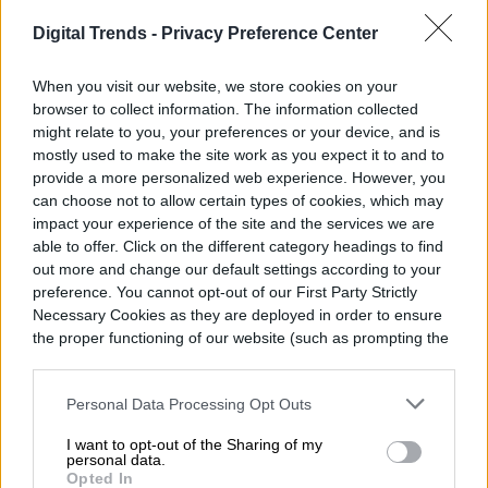
Digital Trends -
Privacy Preference Center
Apple ha lanzado macOS Tahoe 26.6.1 para
When you visit our website, we store cookies on your
corregir una vulnerabilidad de compartición
browser to collect information. The information collected
might relate to you, your preferences or your device, and is
de pantalla que podría permitir que un
mostly used to make the site work as you expect it to and to
provide a more personalized web experience. However, you
atacante en la misma red se autentique sin
can choose not to allow certain types of cookies, which may
credenciales válidas.
El momento hace que
impact your experience of the site and the services we are
able to offer. Click on the different category headings to find
esta actualización sea más interesante de
out more and change our default settings according to your
preference. You cannot opt-out of our First Party Strictly
lo que su pequeño número de versión
Read more
Necessary Cookies as they are deployed in order to ensure
sugiere. Las notas de seguridad de Apple
the proper functioning of our website (such as prompting the
cookie banner and remembering your settings, to log into
para macOS 26.6, publicadas el 27 de julio,
your account, to redirect you when you log out, etc.).
Personal Data Processing Opt Outs
ya enumeraban tres vulnerabilidades
distintas que afectan al Servidor de
I want to opt-out of the Sharing of my
APPLE
personal data.
Pantalla Compartida.
Opted In