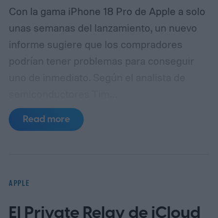
Con la gama iPhone 18 Pro de Apple a solo
unas semanas del lanzamiento, un nuevo
informe sugiere que los compradores
podrían tener problemas para conseguir
uno de inmediato. Según el analista de
semiconductores Tim
Culpan (vía 9to5Mac), la escasez de DRAM
Read more
está frenando la producción y podría dejar
a Apple con escasez de inventario tras el
lanzamiento.
Según se informa, TSMC
tiene 1.000 millones de dólares en fichas
APPLE
paradas
El Private Relay de iCloud