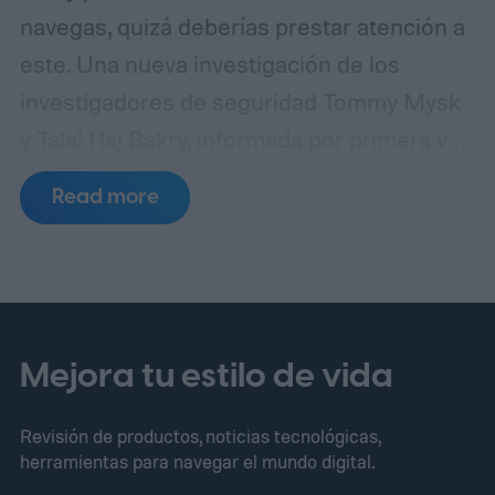
navegas, quizá deberías prestar atención a
este. Una nueva investigación de los
investigadores de seguridad Tommy Mysk
y Talal Haj Bakry, informada por primera vez
por 404 Media, revela que Private Relay no
Read more
oculta tu dirección IP tan bien como afirma
Apple.
¿Cómo ocurre realmente la fuga?
Mejora tu estilo de vida
Revisión de productos, noticias tecnológicas,
herramientas para navegar el mundo digital.