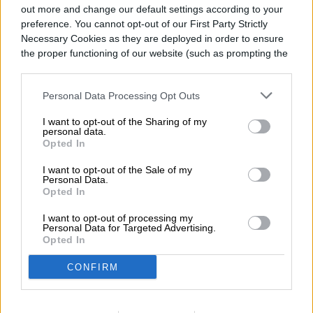
out more and change our default settings according to your
preference. You cannot opt-out of our First Party Strictly
Apple ha lanzado macOS Tahoe 26.6.1 para
Necessary Cookies as they are deployed in order to ensure
the proper functioning of our website (such as prompting the
corregir una vulnerabilidad de compartición
cookie banner and remembering your settings, to log into
de pantalla que podría permitir que un
your account, to redirect you when you log out, etc.).
Personal Data Processing Opt Outs
atacante en la misma red se autentique sin
I want to opt-out of the Sharing of my
credenciales válidas.
El momento hace que
personal data.
Opted In
esta actualización sea más interesante de
I want to opt-out of the Sale of my
lo que su pequeño número de versión
Personal Data.
Read more
Opted In
sugiere. Las notas de seguridad de Apple
I want to opt-out of processing my
para macOS 26.6, publicadas el 27 de julio,
Personal Data for Targeted Advertising.
Opted In
ya enumeraban tres vulnerabilidades
CONFIRM
distintas que afectan al Servidor de
APPLE
Pantalla Compartida.