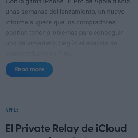
Con la gama iPhone 18 Pro de Apple a solo
unas semanas del lanzamiento, un nuevo
informe sugiere que los compradores
podrían tener problemas para conseguir
uno de inmediato. Según el analista de
semiconductores Tim
Culpan (vía 9to5Mac), la escasez de DRAM
Read more
está frenando la producción y podría dejar
a Apple con escasez de inventario tras el
lanzamiento.
Según se informa, TSMC
tiene 1.000 millones de dólares en fichas
APPLE
paradas
El Private Relay de iCloud