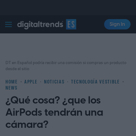
Sign In
Digital Trends Español
DT en Español podría recibir una comisión si compras un producto
desde el sitio
HOME
APPLE
NOTICIAS
TECNOLOGÍA VESTIBLE
NEWS
¿Qué cosa? ¿que los
AirPods tendrán una
cámara?