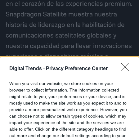
en el corazón de las experiencias premium.
Snapdragon Satellite muestra nuestra
historia de liderazgo en la habilitación de
comunicaciones satelitales globales y
nuestra capacidad para llevar innovaciones
superiores a dispositivos móviles a
escala», dijo Durga Malladi, vicepresidente
Digital Trends -
Privacy Preference Center
senior y gerente general de módems
When you visit our website, we store cookies on your
celulares e infraestructura de Qualcomm.
browser to collect information. The information collected
might relate to you, your preferences or your device, and is
«Comenzando en teléfonos inteligentes
mostly used to make the site work as you expect it to and to
premium a finales de este año, esta nueva
provide a more personalized web experience. However, you
can choose not to allow certain types of cookies, which may
adición a nuestra plataforma Snapdragon
impact your experience of the site and the services we are
nos posiciona fuertemente para habilitar
able to offer. Click on the different category headings to find
out more and change our default settings according to your