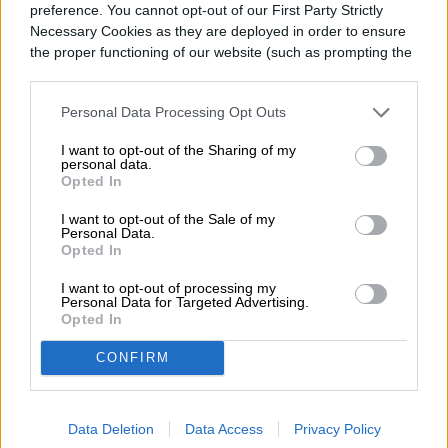
capacidades de comunicación satelital y
preference. You cannot opt-out of our First Party Strictly
Necessary Cookies as they are deployed in order to ensure
ofertas de servicios en múltiples
the proper functioning of our website (such as prompting the
categorías de dispositivos».
cookie banner and remembering your settings, to log into
your account, to redirect you when you log out, etc.).
Personal Data Processing Opt Outs
I want to opt-out of the Sharing of my
personal data.
Opted In
I want to opt-out of the Sale of my
Personal Data.
Opted In
I want to opt-out of processing my
Personal Data for Targeted Advertising.
Opted In
CONFIRM
Data Deletion
Data Access
Privacy Policy