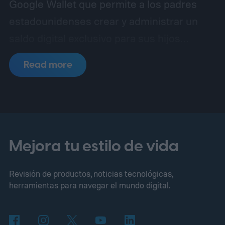
Google Wallet que permite a los padres
estadounidenses crear y administrar un
saldo digital exclusivo para sus hijos
menores de 18 años. La novedad llega justo
Read more
antes del regreso a clases, un período en el
que muchas familias buscan enseñar a los
más jóvenes a manejar su propio dinero sin
necesidad de abrir una cuenta bancaria
tradicional.
De acuerdo con Lisa Yokoyama,
Mejora tu estilo de vida
directora de gestión de producto de
Revisión de productos, noticias tecnológicas,
Google Pay, la herramienta busca "ayudar a
herramientas para navegar el mundo digital.
los padres a inculcar hábitos financieros
sanos" en un contexto donde cada vez se