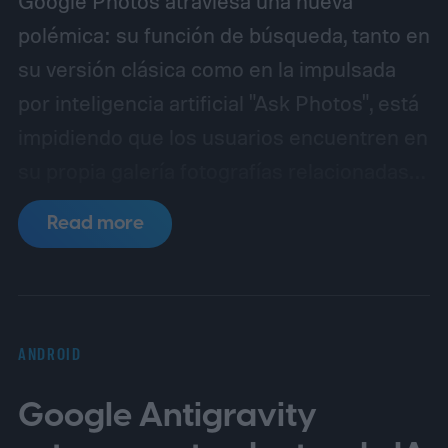
Google Photos atraviesa una nueva
polémica: su función de búsqueda, tanto en
su versión clásica como en la impulsada
por inteligencia artificial "Ask Photos", está
impidiendo que los usuarios encuentren en
su propia galería fotografías relacionadas
con el cannabis, incluso en regiones donde
Read more
su consumo es completamente legal.
El
problema fue reportado inicialmente por un
usuario de Reddit identificado como
"binarypower", quien detalló que, al intentar
ANDROID
localizar imágenes personales mediante
Google Antigravity
términos como "weed", "cannabis",
"marijuana" o "joints", la aplicación no