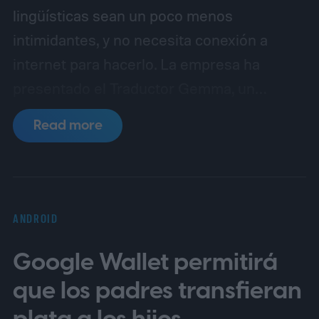
lingüísticas sean un poco menos
intimidantes, y no necesita conexión a
internet para hacerlo. La empresa ha
presentado el Traductor Gemma, un
prototipo compacto construido en
Read more
colaboración con Antigravity. A diferencia
de la mayoría de las herramientas de
traducción de IA que dependen del
procesamiento en la nube, este dispositivo
ANDROID
funciona completamente offline usando
Google Wallet permitirá
Gemma 4 E2B, el modelo ligero abierto de
Google. Todo ocurre localmente en el
que los padres transfieran
dispositivo, lo que lo convierte en portátil e