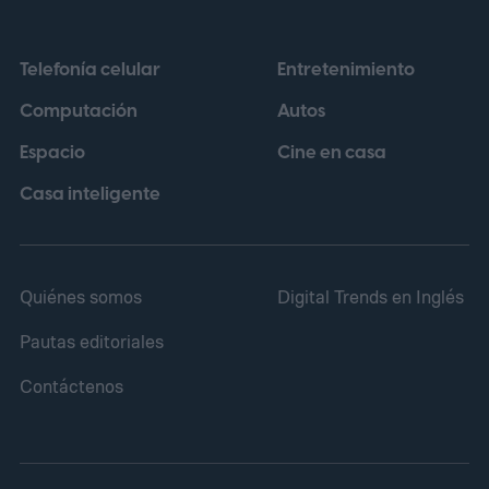
podrán pagar en tiendas físicas acercando
su teléfono Android o su reloj Wear OS
Telefonía celular
Entretenimiento
compatible con NFC, siempre que el
Computación
Autos
comercio acepte Google Pay como método
Espacio
Cine en casa
de cobro.
Casa inteligente
Quiénes somos
Digital Trends en Inglés
Pautas editoriales
Contáctenos