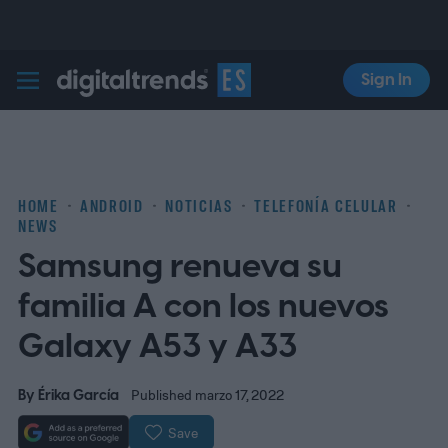
Sign In
Digital Trends Español
HOME
ANDROID
NOTICIAS
TELEFONÍA CELULAR
NEWS
Samsung renueva su
familia A con los nuevos
Galaxy A53 y A33
By
Érika García
Published marzo 17, 2022
Save