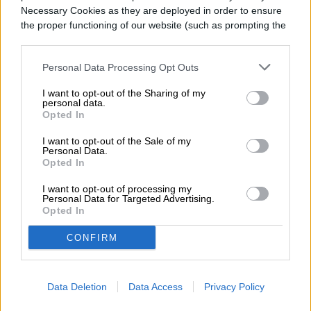
Necessary Cookies as they are deployed in order to ensure
the proper functioning of our website (such as prompting the
cookie banner and remembering your settings, to log into
your account, to redirect you when you log out, etc.).
Personal Data Processing Opt Outs
Imagen utilizada con permiso del titular de los derechos de autor
I want to opt-out of the Sharing of my
personal data.
En el caso del A53 también hay una cámara
Opted In
cuádruple con sensor principal de 64 MP,
I want to opt-out of the Sale of my
Personal Data.
un gran angular de 12 MP, un sensor macro
Opted In
de 5 MP y uno de profundidad de 5 MP. La
I want to opt-out of processing my
Personal Data for Targeted Advertising.
cámara frontal en el primer modelo es de
Opted In
13 MP y en el modelo superior, de 32 MP.
CONFIRM
Data Deletion
Data Access
Privacy Policy