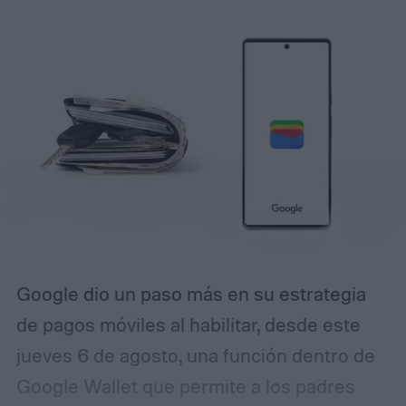
prototipo está alimentado por
una Raspberry Pi 5 e incluye un micrófono
y altavoz dentro de una caja personalizada
impresa en 3D, creando un traductor
autónomo que puedes llevar casi a
cualquier parte.
Traducción de IA, sin la
nube
Google dio un paso más en su estrategia
de pagos móviles al habilitar, desde este
jueves 6 de agosto, una función dentro de
Google Wallet que permite a los padres