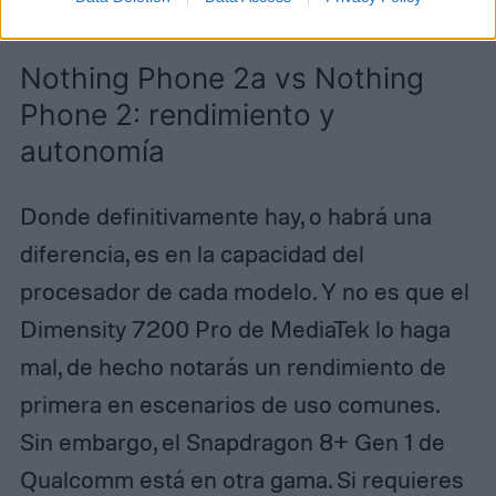
Nothing Phone 2a vs Nothing
Phone 2: rendimiento y
autonomía
Donde definitivamente hay, o habrá una
diferencia, es en la capacidad del
procesador de cada modelo. Y no es que el
Dimensity 7200 Pro de MediaTek lo haga
mal, de hecho notarás un rendimiento de
primera en escenarios de uso comunes.
Sin embargo, el Snapdragon 8+ Gen 1 de
Qualcomm está en otra gama. Si requieres