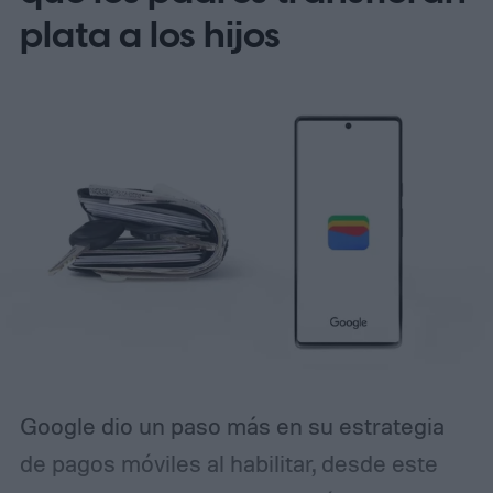
dispositivo, lo que lo convierte en portátil e
plata a los hijos
independiente de la conexión a internet. El
prototipo está alimentado por
una Raspberry Pi 5 e incluye un micrófono
y altavoz dentro de una caja personalizada
impresa en 3D, creando un traductor
autónomo que puedes llevar casi a
cualquier parte.
Traducción de IA, sin la
nube
Google dio un paso más en su estrategia
de pagos móviles al habilitar, desde este