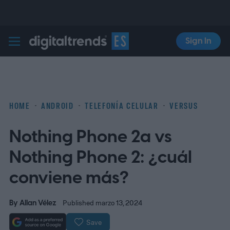
Sign In
Digital Trends Español
HOME
ANDROID
TELEFONÍA CELULAR
VERSUS
Nothing Phone 2a vs
Nothing Phone 2: ¿cuál
conviene más?
By
Allan Vélez
Published marzo 13, 2024
Save