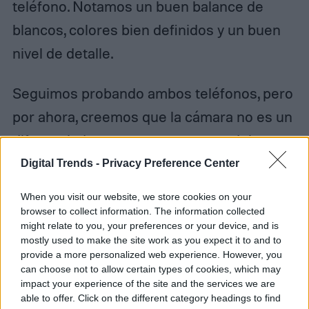
teléfono. Notamos un buen balance de
blancos, colores bien definidos y un buen
nivel de detalle.
Seguimos probando ambos teléfonos, pero
por ahora, creemos que la cámara no es un
diferenciador entre uno y otro modelo.
Digital Trends -
Privacy Preference Center
When you visit our website, we store cookies on your
browser to collect information. The information collected
might relate to you, your preferences or your device, and is
mostly used to make the site work as you expect it to and to
provide a more personalized web experience. However, you
can choose not to allow certain types of cookies, which may
impact your experience of the site and the services we are
able to offer. Click on the different category headings to find