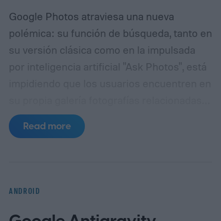
Google Photos atraviesa una nueva
polémica: su función de búsqueda, tanto en
su versión clásica como en la impulsada
por inteligencia artificial "Ask Photos", está
impidiendo que los usuarios encuentren en
su propia galería fotografías relacionadas
con el cannabis, incluso en regiones donde
Read more
su consumo es completamente legal.
El
problema fue reportado inicialmente por un
usuario de Reddit identificado como
"binarypower", quien detalló que, al intentar
ANDROID
localizar imágenes personales mediante
términos como "weed", "cannabis",