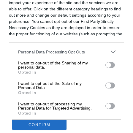
impact your experience of the site and the services we are
able to offer. Click on the different category headings to find
out more and change our default settings according to your
preference. You cannot opt-out of our First Party Strictly
Necessary Cookies as they are deployed in order to ensure
the proper functioning of our website (such as prompting the
Google Photos atraviesa una nueva
cookie banner and remembering your settings, to log into
polémica: su función de búsqueda, tanto en
your account, to redirect you when you log out, etc.).
Personal Data Processing Opt Outs
su versión clásica como en la impulsada
I want to opt-out of the Sharing of my
por inteligencia artificial "Ask Photos", está
personal data.
Opted In
impidiendo que los usuarios encuentren en
I want to opt-out of the Sale of my
su propia galería fotografías relacionadas
Personal Data.
Opted In
con el cannabis, incluso en regiones donde
Read more
I want to opt-out of processing my
su consumo es completamente legal.
El
Personal Data for Targeted Advertising.
Opted In
problema fue reportado inicialmente por un
CONFIRM
usuario de Reddit identificado como