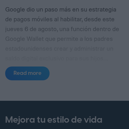
Google dio un paso más en su estrategia
de pagos móviles al habilitar, desde este
jueves 6 de agosto, una función dentro de
Google Wallet que permite a los padres
estadounidenses crear y administrar un
saldo digital exclusivo para sus hijos
menores de 18 años. La novedad llega justo
Read more
antes del regreso a clases, un período en el
que muchas familias buscan enseñar a los
más jóvenes a manejar su propio dinero sin
necesidad de abrir una cuenta bancaria
tradicional.
De acuerdo con Lisa Yokoyama,
Mejora tu estilo de vida
directora de gestión de producto de