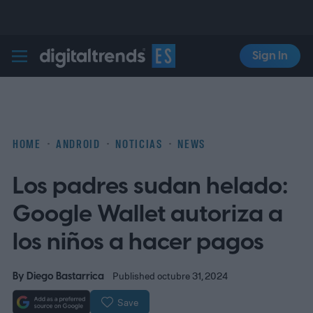
Sign In
Digital Trends Español
HOME
ANDROID
NOTICIAS
NEWS
Los padres sudan helado:
Google Wallet autoriza a
los niños a hacer pagos
By
Diego Bastarrica
Published octubre 31, 2024
Save