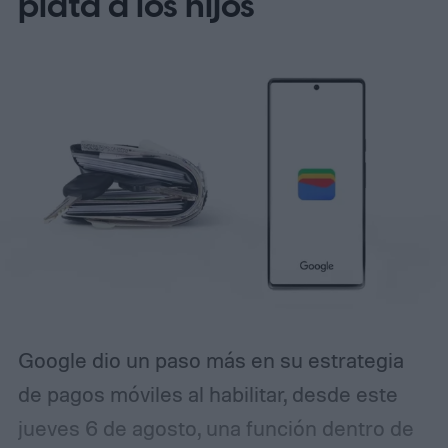
plata a los hijos
independiente de la conexión a internet. El
prototipo está alimentado por
una Raspberry Pi 5 e incluye un micrófono
y altavoz dentro de una caja personalizada
impresa en 3D, creando un traductor
autónomo que puedes llevar casi a
cualquier parte.
Traducción de IA, sin la
nube
Google dio un paso más en su estrategia
de pagos móviles al habilitar, desde este
jueves 6 de agosto, una función dentro de