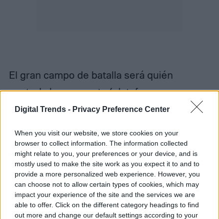
​El gran campo de batalla será quién
controla la respuesta (plataforma vs.
marca) y hasta qué punto los reguladores
Digital Trends -
Privacy Preference Center
obligan a que el agente siga actuando
When you visit our website, we store cookies on your
principalmente en el interés del usuario.
browser to collect information. The information collected
might relate to you, your preferences or your device, and is
mostly used to make the site work as you expect it to and to
provide a more personalized web experience. However, you
can choose not to allow certain types of cookies, which may
Diego Bastarrica
impact your experience of the site and the services we are
able to offer. Click on the different category headings to find
Senior Editor
out more and change our default settings according to your