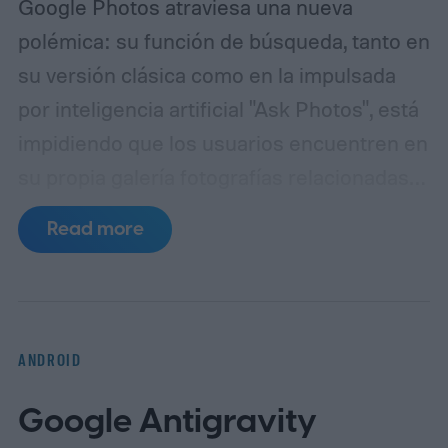
Google Photos atraviesa una nueva
polémica: su función de búsqueda, tanto en
su versión clásica como en la impulsada
por inteligencia artificial "Ask Photos", está
impidiendo que los usuarios encuentren en
su propia galería fotografías relacionadas
con el cannabis, incluso en regiones donde
Read more
su consumo es completamente legal.
El
problema fue reportado inicialmente por un
usuario de Reddit identificado como
"binarypower", quien detalló que, al intentar
ANDROID
localizar imágenes personales mediante
Google Antigravity
términos como "weed", "cannabis",