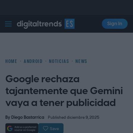
Sign In
Digital Trends Español
HOME
ANDROID
NOTICIAS
NEWS
Google rechaza
tajantemente que Gemini
vaya a tener publicidad
By
Diego Bastarrica
Published diciembre 9, 2025
Save