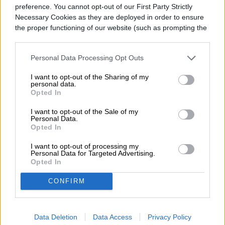
preference. You cannot opt-out of our First Party Strictly
Necessary Cookies as they are deployed in order to ensure
the proper functioning of our website (such as prompting the
cookie banner and remembering your settings, to log into
Diego Bastarrica es Senior Editor y Head of
your account, to redirect you when you log out, etc.).
Content en Digital Trends en Español,
Personal Data Processing Opt Outs
donde lidera la estrategia editorial, SEO…
I want to opt-out of the Sharing of my
personal data.
Opted In
I want to opt-out of the Sale of my
Personal Data.
Topics
Opted In
Noticias
Homepage
I want to opt-out of processing my
Personal Data for Targeted Advertising.
Opted In
CONFIRM
ANDROID
Data Deletion
Data Access
Privacy Policy