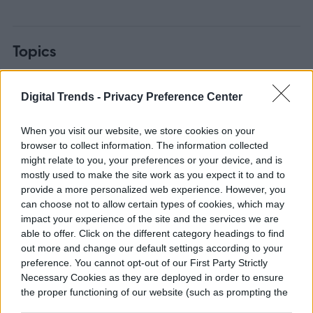
Topics
Noticias
Tecnología vestible
Homepage
Digital Trends -
Privacy Preference Center
When you visit our website, we store cookies on your
browser to collect information. The information collected
might relate to you, your preferences or your device, and is
ANDROID
mostly used to make the site work as you expect it to and to
provide a more personalized web experience. However, you
Google Photos bloquea la
can choose not to allow certain types of cookies, which may
impact your experience of the site and the services we are
búsqueda de fotos de
able to offer. Click on the different category headings to find
out more and change our default settings according to your
marihuana
preference. You cannot opt-out of our First Party Strictly
Necessary Cookies as they are deployed in order to ensure
the proper functioning of our website (such as prompting the
cookie banner and remembering your settings, to log into