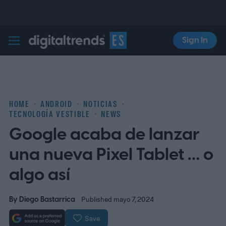
Sign In
Digital Trends Español
HOME
ANDROID
NOTICIAS
TECNOLOGÍA VESTIBLE
NEWS
Google acaba de lanzar
una nueva Pixel Tablet … o
algo así
By
Diego Bastarrica
Published mayo 7, 2024
Save