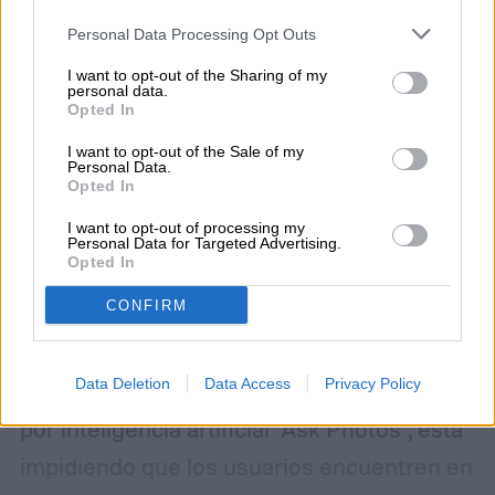
your account, to redirect you when you log out, etc.).
Personal Data Processing Opt Outs
I want to opt-out of the Sharing of my
personal data.
Opted In
I want to opt-out of the Sale of my
Personal Data.
Opted In
I want to opt-out of processing my
Personal Data for Targeted Advertising.
Opted In
CONFIRM
Google Photos atraviesa una nueva
polémica: su función de búsqueda, tanto en
Data Deletion
Data Access
Privacy Policy
su versión clásica como en la impulsada
por inteligencia artificial "Ask Photos", está
impidiendo que los usuarios encuentren en