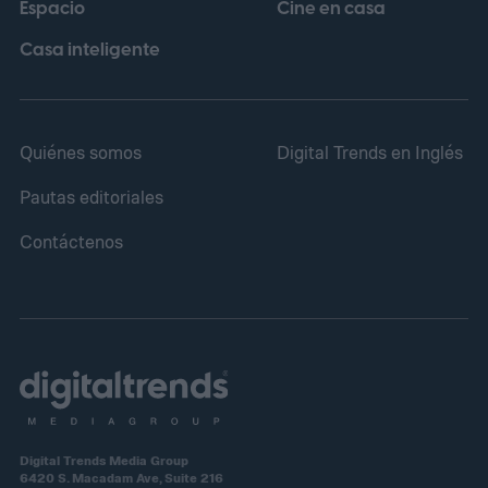
Espacio
Cine en casa
de cobro.
Casa inteligente
Quiénes somos
Digital Trends en Inglés
Pautas editoriales
Contáctenos
Digital Trends Media Group
6420 S. Macadam Ave, Suite 216