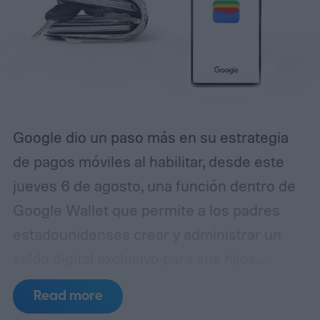
autónomo que puedes llevar casi a
cualquier parte.
Traducción de IA, sin la
nube
Google dio un paso más en su estrategia
de pagos móviles al habilitar, desde este
jueves 6 de agosto, una función dentro de
Google Wallet que permite a los padres
estadounidenses crear y administrar un
saldo digital exclusivo para sus hijos
menores de 18 años. La novedad llega justo
Read more
antes del regreso a clases, un período en el