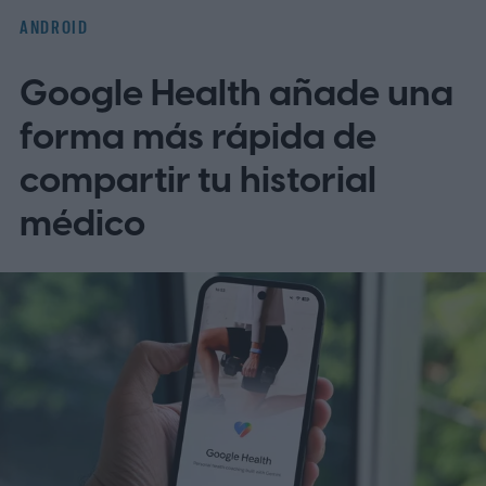
cambio llegue a un dispositivo Android
ANDROID
elegible, Gemini reemplazará a
Google Health añade una
Assistant sin opción de volver a la
normalidad.
forma más rápida de
compartir tu historial
médico