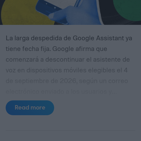
La larga despedida de Google Assistant ya
tiene fecha fija. Google afirma que
comenzará a descontinuar el asistente de
voz en dispositivos móviles elegibles el 4
de septiembre de 2026, según un correo
electrónico enviado a los usuarios y
compartido públicamente en Reddit.
La
Read more
transición puede durar varias semanas, por
lo que Assistant no desaparecerá de todos
los dispositivos a la vez. Una vez que el