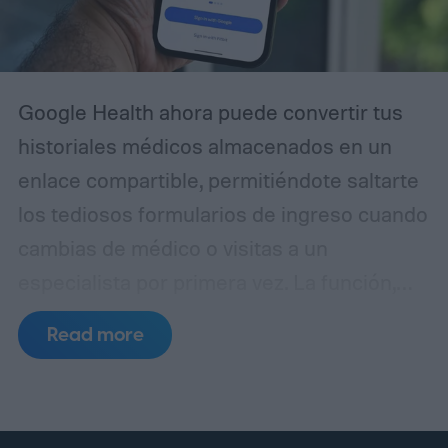
Google Health ahora puede convertir tus
historiales médicos almacenados en un
enlace compartible, permitiéndote saltarte
los tediosos formularios de ingreso cuando
cambias de médico o visitas a un
especialista por primera vez. La función,
llamada Smart Health Links, se está
Read more
desplegando con Google Health versión
5.05 y está disponible solo en EE. UU. por
ahora.
Cómo funcionan los Enlaces de