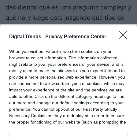
decidiendo qué es una pregunta compleja y
qué no, y luego está juzgando qué tipo de
contenido web debe informar su resumen
Digital Trends -
Privacy Preference Center
generado por IA. Claro, es una nueva era de
búsqueda en la que la búsqueda hace el
When you visit our website, we store cookies on your
trabajo por ti; También es un bot de
browser to collect information. The information collected
might relate to you, your preferences or your device, and is
búsqueda que tiene el potencial de
mostly used to make the site work as you expect it to and to
provide a more personalized web experience. However, you
favorecer algorítmicamente un tipo de
can choose not to allow certain types of cookies, which may
resultado sobre otros».
impact your experience of the site and the services we are
able to offer. Click on the different category headings to find
out more and change our default settings according to your
preference. You cannot opt-out of our First Party Strictly
Necessary Cookies as they are deployed in order to ensure
the proper functioning of our website (such as prompting the
cookie banner and remembering your settings, to log into
your account, to redirect you when you log out, etc.).