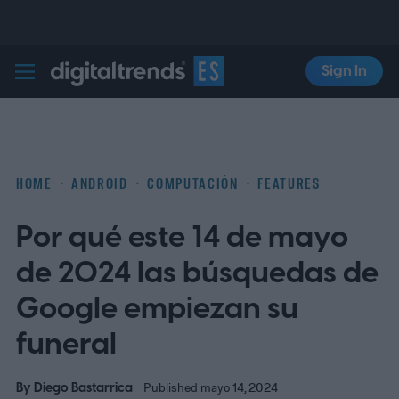
Sign In
Digital Trends Español
HOME
ANDROID
COMPUTACIÓN
FEATURES
Por qué este 14 de mayo
de 2024 las búsquedas de
Google empiezan su
funeral
By
Diego Bastarrica
Published mayo 14, 2024