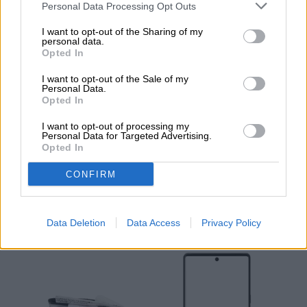
Personal Data Processing Opt Outs
Noticias
Telefonía celular
Homepage
Telefonía celular
I want to opt-out of the Sharing of my
personal data.
Opted In
I want to opt-out of the Sale of my
Personal Data.
Opted In
ANDROID
I want to opt-out of processing my
Personal Data for Targeted Advertising.
Google Wallet permitirá
Opted In
que los padres transfieran
CONFIRM
plata a los hijos
Data Deletion
Data Access
Privacy Policy