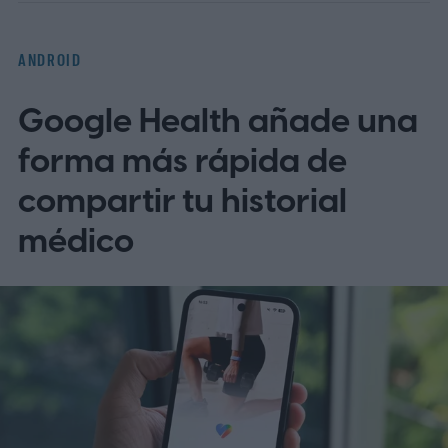
los dispositivos a la vez. Una vez que el
cambio llegue a un dispositivo Android
ANDROID
elegible, Gemini reemplazará a
Google Health añade una
Assistant sin opción de volver a la
normalidad.
forma más rápida de
compartir tu historial
médico