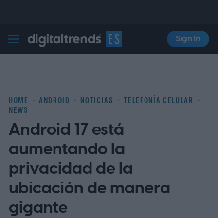
Sign In
Digital Trends Español
HOME
ANDROID
NOTICIAS
TELEFONÍA CELULAR
NEWS
Android 17 está
aumentando la
privacidad de la
ubicación de manera
gigante