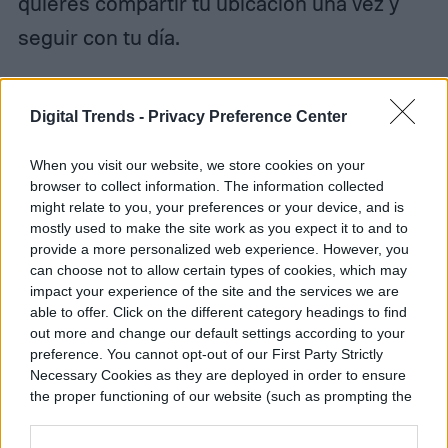
quieres compartir tu ubicación una vez y
seguir con tu día.
Digital Trends -
Privacy Preference Center
Diego Bastarrica
When you visit our website, we store cookies on your
Senior Editor
browser to collect information. The information collected
might relate to you, your preferences or your device, and is
mostly used to make the site work as you expect it to and to
provide a more personalized web experience. However, you
can choose not to allow certain types of cookies, which may
Diego Bastarrica es Senior Editor y Head of
impact your experience of the site and the services we are
Content en Digital Trends en Español,
able to offer. Click on the different category headings to find
out more and change our default settings according to your
donde lidera la estrategia editorial, SEO…
preference. You cannot opt-out of our First Party Strictly
Necessary Cookies as they are deployed in order to ensure
the proper functioning of our website (such as prompting the
cookie banner and remembering your settings, to log into
Topics
your account, to redirect you when you log out, etc.).