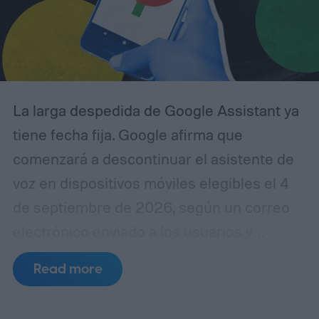
de cobro.
La larga despedida de Google Assistant ya
tiene fecha fija. Google afirma que
comenzará a descontinuar el asistente de
voz en dispositivos móviles elegibles el 4
de septiembre de 2026, según un correo
electrónico enviado a los usuarios y
compartido públicamente en Reddit.
La
Read more
transición puede durar varias semanas, por
lo que Assistant no desaparecerá de todos