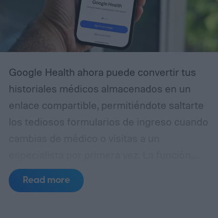
Google Health ahora puede convertir tus
historiales médicos almacenados en un
enlace compartible, permitiéndote saltarte
los tediosos formularios de ingreso cuando
cambias de médico o visitas a un
especialista por primera vez. La función,
llamada Smart Health Links, se está
Read more
desplegando con Google Health versión
5.05 y está disponible solo en EE. UU. por