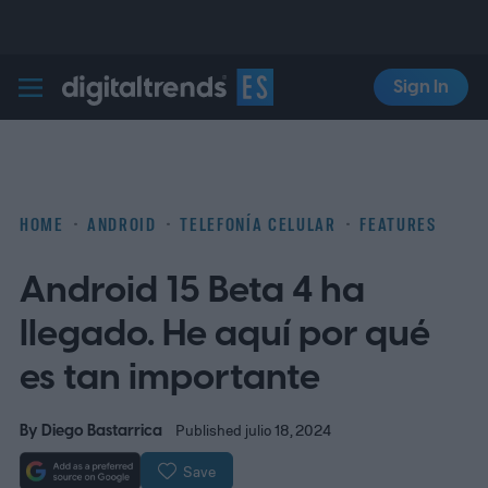
Sign In
Digital Trends Español
HOME
ANDROID
TELEFONÍA CELULAR
FEATURES
Android 15 Beta 4 ha
llegado. He aquí por qué
es tan importante
By
Diego Bastarrica
Published julio 18, 2024
Save