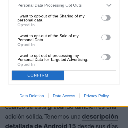
Personal Data Processing Opt Outs
I want to opt-out of the Sharing of my
personal data.
Opted In
I want to opt-out of the Sale of my
Personal Data.
Opted In
I want to opt-out of processing my
Personal Data for Targeted Advertising.
Opted In
CONFIRM
La capacidad de una aplicación para marcar
Data Deletion
Data Access
Privacy Policy
cuando se está grabando también es una
adición sólida. Tenemos una
descripción
detallada de Android 15
desde sus días