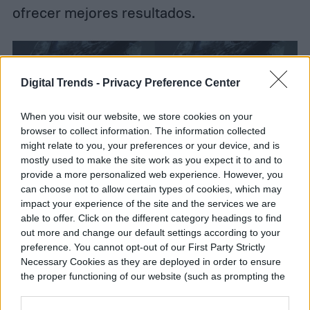
ofrecer mejores resultados.
Digital Trends -
Privacy Preference Center
When you visit our website, we store cookies on your
browser to collect information. The information collected
might relate to you, your preferences or your device, and is
mostly used to make the site work as you expect it to and to
provide a more personalized web experience. However, you
can choose not to allow certain types of cookies, which may
impact your experience of the site and the services we are
Úsalo si:
Quieres resultados más nítidos
able to offer. Click on the different category headings to find
que FXAA sin la pérdida de rendimiento de
out more and change our default settings according to your
preference. You cannot opt-out of our First Party Strictly
MSAA o SSAA.
Necessary Cookies as they are deployed in order to ensure
the proper functioning of our website (such as prompting the
cookie banner and remembering your settings, to log into
TAA (Antialiasing Temporal)
your account, to redirect you when you log out, etc.).