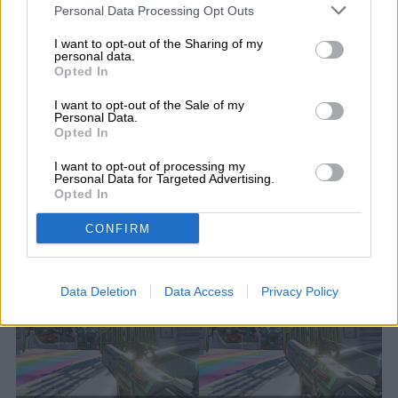
Personal Data Processing Opt Outs
TAA utiliza datos de fotogramas anteriores
I want to opt-out of the Sharing of my
personal data.
junto con vectores de movimiento para
Opted In
suavizar los bordes a lo largo del tiempo.
I want to opt-out of the Sale of my
Personal Data.
Ofrece un sólido equilibrio entre calidad y
Opted In
rendimiento y se utiliza ampliamente en los
I want to opt-out of processing my
Personal Data for Targeted Advertising.
juegos modernos.
Opted In
CONFIRM
Data Deletion
Data Access
Privacy Policy