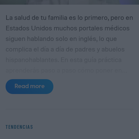
La salud de tu familia es lo primero, pero en
Estados Unidos muchos portales médicos
siguen hablando solo en inglés, lo que
complica el día a día de padres y abuelos
hispanohablantes. En esta guía práctica
aprenderás paso a paso cómo poner en
español MyChart (el portal de pacientes
Read more
basado en Epic), así como apps populares
de telemedicina, para que toda la familia
entienda las indicaciones, citas y recetas
en su idioma.
La brecha lingüística en la
TENDENCIAS
telesalud