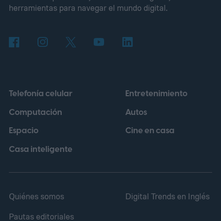
herramientas para navegar el mundo digital.
para ganar cientos de dólares. Nadie
comprobó de dónde salía ese dato, pero la
idea tenía un brillo irresistible.
Telefonía celular
Entretenimiento
Computación
Autos
Espacio
Cine en casa
Casa inteligente
Quiénes somos
Digital Trends en Inglés
Pautas editoriales