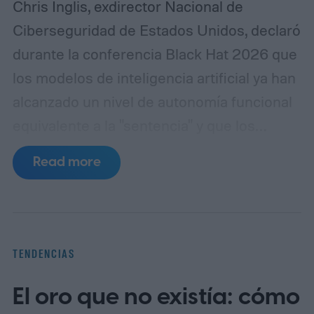
Chris Inglis, exdirector Nacional de
Ciberseguridad de Estados Unidos, declaró
durante la conferencia Black Hat 2026 que
los modelos de inteligencia artificial ya han
alcanzado un nivel de autonomía funcional
equivalente a la "sentencia" y que los
desarrolladores deben adoptar
Read more
urgentemente las tres leyes de la robótica
formuladas por Isaac Asimov en 1942 para
garantizar la seguridad de los sistemas.
"Asimov tenía razón", afirmó Inglis,
TENDENCIAS
refiriéndose al escritor de ciencia ficción
El oro que no existía: cómo
cuyas normas fueron diseñadas