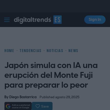
Sign In
Digital Trends Español
HOME
TENDENCIAS
NOTICIAS
NEWS
Japón simula con IA una
erupción del Monte Fuji
para preparar lo peor
By
Diego Bastarrica
Published agosto 29, 2025
Save