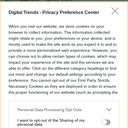
Senior Editor
Digital Trends -
Privacy Preference Center
When you visit our website, we store cookies on your
Diego Bastarrica es Senior Editor y Head of
browser to collect information. The information collected
Content en Digital Trends en Español,
might relate to you, your preferences or your device, and is
donde lidera la estrategia editorial, SEO…
mostly used to make the site work as you expect it to and to
provide a more personalized web experience. However, you
can choose not to allow certain types of cookies, which may
impact your experience of the site and the services we are
able to offer. Click on the different category headings to find
Topics
out more and change our default settings according to your
preference. You cannot opt-out of our First Party Strictly
Noticias
Homepage
Necessary Cookies as they are deployed in order to ensure
the proper functioning of our website (such as prompting the
cookie banner and remembering your settings, to log into
your account, to redirect you when you log out, etc.).
Personal Data Processing Opt Outs
TENDENCIAS
I want to opt-out of the Sharing of my
personal data.