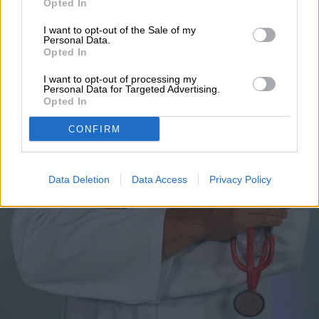
Opted In
Cómo activar la
I want to opt-out of the Sale of my
traducción al español en
Personal Data.
Opted In
apps de telesalud en EE.
I want to opt-out of processing my
Personal Data for Targeted Advertising.
UU.
Opted In
CONFIRM
Data Deletion
Data Access
Privacy Policy