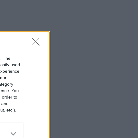
n. The
mostly used
experience.
your
category
rence. You
 order to
r and
t, etc.).