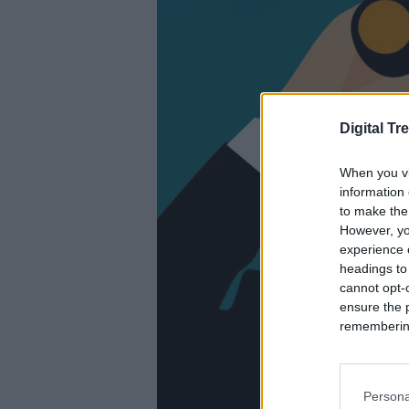
Digital Tr
When you vi
information 
to make the
However, yo
experience o
headings to
cannot opt-o
ensure the 
remembering 
Persona