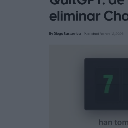
QuitGPT: de 
eliminar Ch
By
Diego Bastarrica
Published febrero 12, 2026