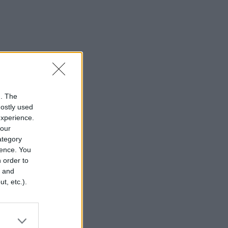
n. The
mostly used
experience.
your
category
rence. You
 order to
r and
t, etc.).