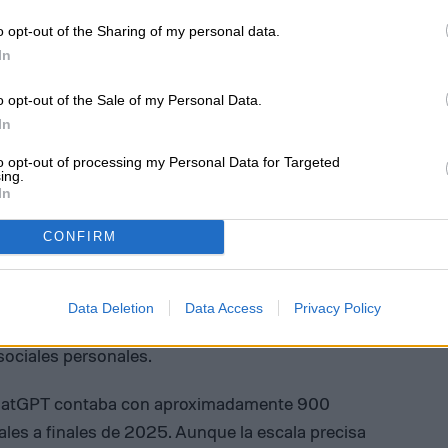
o opt-out of the Sharing of my personal data.
In
o opt-out of the Sale of my Personal Data.
In
to opt-out of processing my Personal Data for Targeted
ing.
In
mpaña en Instagram ha acumulado más de 36
CONFIRM
llones de interacciones. Además, los
7,000 individuos se han registrado en el sitio
es pueden confirmar si han cancelado sus
Data Deletion
Data Access
Privacy Policy
ar de utilizar ChatGPT, o comprometerse a
ociales personales.
ChatGPT contaba con aproximadamente 900
les a finales de 2025. Aunque la escala precisa