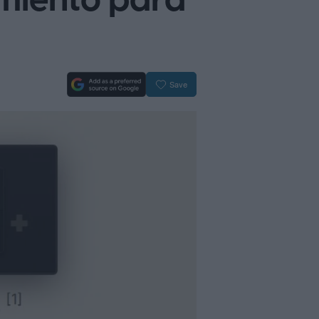
imiento para
Save