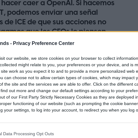
 hacer caer a OpenAI. Si hacemos
T, podemos enviar una señal
es de ICE de que sus acciones no
gamos que los CEOs lo piensen
arse con Trump» dice la gente del
ends -
Privacy Preference Center
sit our website, we store cookies on your browser to collect informatio
collected might relate to you, your preferences or your device, and is 
 site work as you expect it to and to provide a more personalized web 
u can choose not to allow certain types of cookies, which may impact 
f the site and the services we are able to offer. Click on the different 
 find out more and change our default settings according to your prefe
ut of our First Party Strictly Necessary Cookies as they are deployed in
proper functioning of our website (such as prompting the cookie banne
your settings, to log into your account, to redirect you when you log ou
l Data Processing Opt Outs