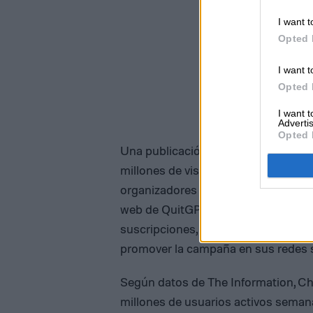
I want t
Opted 
I want t
Opted 
I want 
Advertis
Opted 
Una publicación reciente de la ca
millones de visualizaciones y 1.3 mi
organizadores reportan que más de 1
web de QuitGPT, donde los visitant
suscripciones, comprometerse a dej
promover la campaña en sus redes s
Según datos de The Information, 
millones de usuarios activos semana