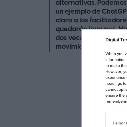
alternativas. Podemos
un ejemplo de ChatGP
clara a los facilitador
quedarán impunes. Ha
dos veces antes de ali
Digital Tr
movimiento.
When you vi
information 
to make the
However, yo
experience o
headings to
cannot opt-o
ensure the 
remembering 
Persona