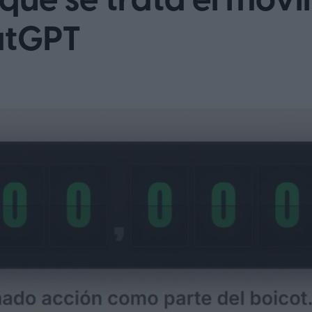
qué se trata el mov
atGPT