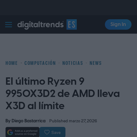
Sign In
Digital Trends Español
HOME
COMPUTACIÓN
NOTICIAS
NEWS
El último Ryzen 9
9950X3D2 de AMD lleva
X3D al límite
By
Diego Bastarrica
Published marzo 27, 2026
Save