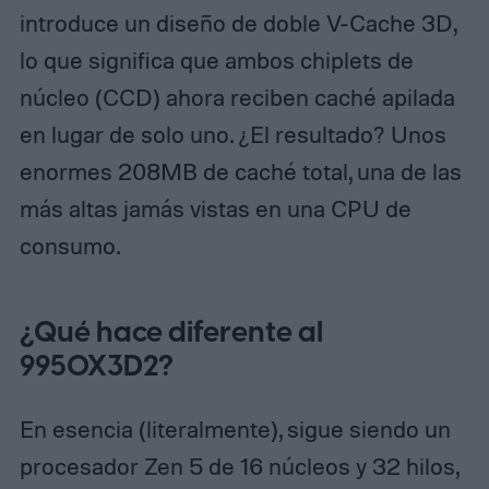
introduce un diseño de doble V-Cache 3D,
208MB of total…
lo que significa que ambos chiplets de
pic.twitter.com/Cm5mfSkeQm
núcleo (CCD) ahora reciben caché apilada
— Jack Huynh (@jackhuynh)
March
en lugar de solo uno. ¿El resultado? Unos
26, 2026
enormes 208MB de caché total, una de las
más altas jamás vistas en una CPU de
consumo.
¿Qué hace diferente al
9950X3D2?
En esencia (literalmente), sigue siendo un
procesador Zen 5 de 16 núcleos y 32 hilos,