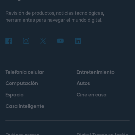
manera similar a un sistema de lenguaje
Revisión de productos, noticias tecnológicas,
generativo, aunque en lugar de analizar
herramientas para navegar el mundo digital.
palabras trabaja con información genética.
La herramienta fue entrenada con millones
de secuencias de ADN y, para este
experimento, recibió datos de
aproximadamente 14.000 genomas virales
Telefonía celular
Entretenimiento
pertenecientes a la familia Microviridae.
Computación
Autos
Espacio
Cine en casa
Casa inteligente
Quiénes somos
Digital Trends en Inglés