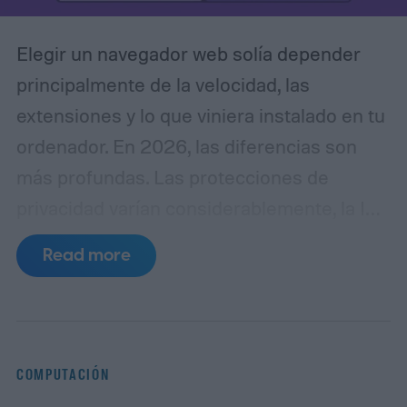
Elegir un navegador web solía depender
principalmente de la velocidad, las
extensiones y lo que viniera instalado en tu
ordenador. En 2026, las diferencias son
más profundas. Las protecciones de
privacidad varían considerablemente, la IA
se está filtrando en el propio navegador, y
Read more
cosas como la gestión de pestañas y la
sincronización entre dispositivos pueden
afectar al uso diario más que una pequeña
ventaja de rendimiento.
Google Chrome
COMPUTACIÓN
sigue siendo nuestra mejor elección global.