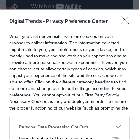
Digital Trends -
Privacy Preference Center
Desde un punto de vista más amplio, este
When you visit our website, we store cookies on your
procesador se siente como AMD llevando
browser to collect information. The information collected
la tecnología X3D al límite en Zen 5. No se
might relate to you, your preferences or your device, and is
mostly used to make the site work as you expect it to and to
trata tanto de reemplazar chips existentes
provide a more personalized web experience. However, you
como de ver hasta dónde puede llegar el
can choose not to allow certain types of cookies, which may
impact your experience of the site and the services we are
rendimiento basado en caché antes de que
able to offer. Click on the different category headings to find
out more and change our default settings according to your
llegue Zen 6. AMD aún no ha revelado el
preference. You cannot opt-out of our First Party Strictly
precio, pero el chip está previsto para
Necessary Cookies as they are deployed in order to ensure
the proper functioning of our website (such as prompting the
lanzarse el 22 de abril. Si no otra cosa,
cookie banner and remembering your settings, to log into
refuerza que AMD sigue apostando fuerte
your account, to redirect you when you log out, etc.).
Personal Data Processing Opt Outs
por la caché como ventaja en el gaming.
I want to opt-out of the Sharing of my