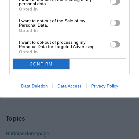
personal data.
Opted In
I want to opt-out of the Sale of my
Personal Data.
Diego Bastarrica
Opted In
Senior Editor
I want to opt-out of processing my
Personal Data for Targeted Advertising.
Opted In
CONFIRM
Diego Bastarrica es Senior Editor y Head of
Content en Digital Trends en Español,
Data Deletion
Data Access
Privacy Policy
donde lidera la estrategia editorial, SEO…
Topics
Noticias
Homepage