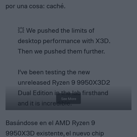
por una cosa: caché.
💥 We pushed the limits of
desktop performance with X3D.
Then we pushed them further.
I’ve been testing the new
unreleased Ryzen 9 9950X3D2
Dual Edition in the lab firsthand
See More
and it is incredible.
Basándose en el AMD Ryzen 9
The world’s first desktop CPU with
9950X3D existente, el nuevo chip
dual
@AMD
3D V-Cache delivers